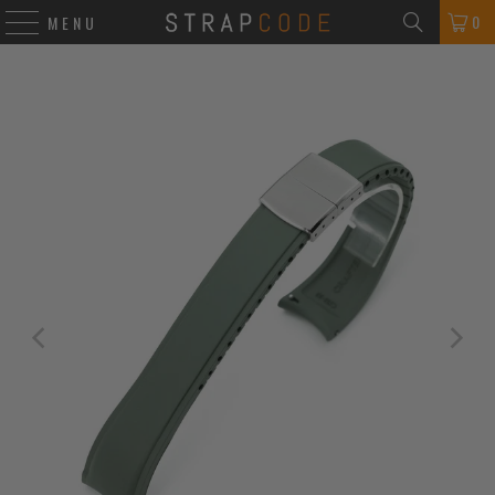
0
MENU