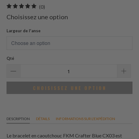
0
(0)
total
Choisissez une option
des
avis
Largeur de l'anse
Qté
CHOISISSEZ UNE OPTION
DESCRIPTION
DÉTAILS
INFORMATIONS SUR L'EXPÉDITION
Le bracelet en caoutchouc FKM Crafter Blue CX03 est