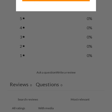
0
/ 5
0 reviews
5
0
%
4
0
%
3
0
%
2
0
%
1
0
%
Ask a question
Write a review
Reviews
Questions
0
0
With media