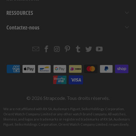
RESSOURCES
Contactez-nous
Email
Strapcode
Strapcode
Strapcode
Strapcode
Strapcode
Strapcode
Strapcode
on
on
on
on
on
on
Facebook
Instagram
Pinterest
Tumblr
Twitter
YouTube
© 2026
Strapcode
. Tous droits réservés.
We are not affiliated with RX SA, Audemars Piguet, Seiko Holdings Corporation,
Orient Watch Company Limited or any other watch brand company. All watches,
likeness, and logos are trademarks or registered trademarks of RX SA, Audemars
Piguet, Seiko Holdings Corporation, Orient Watch Company Limited, respectively.