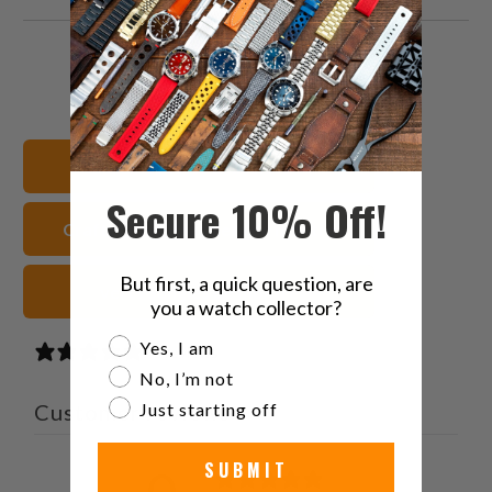
Partagez
Partager
Partagez
Email
ceci
ceci
ceci
ceci
sur
sur
sur
à
Twitter
Facebook
Pinterest
un
Voir tous les bracelets
ami
Secure 10% Off!
Crafter Blue Bracelets de montre
But first, a quick question, are
verts Sangles de montre
you a watch collector?
Are you a watch collector?
Yes, I am
0 reviews
No, I’m not
Just starting off
Customer reviews
SUBMIT