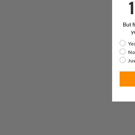
But f
y
Are yo
Yes
No
Jus