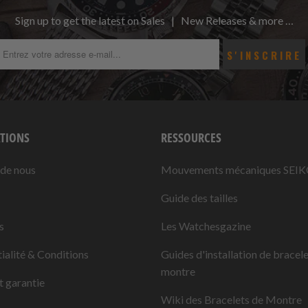
Sign up to get the latest on Sales | New Releases & more …
TIONS
RESSOURCES
 de nous
Mouvements mécaniques SEI
Guide des tailles
s
Les Watchesgazine
ialité & Conditions
Guides d'installation de bracel
montre
t garantie
Wiki des Bracelets de Montre