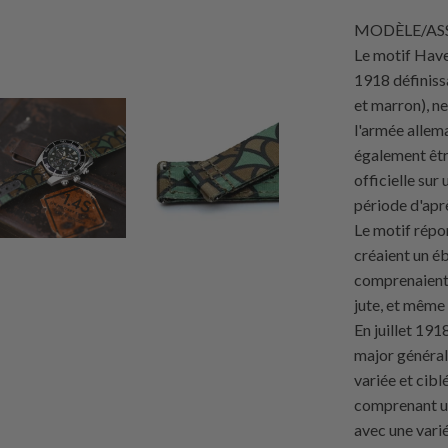
MODÈLE/ASS
Le motif Have
1918 définiss
et marron), ne
l'armée allem
également êtr
officielle su
période d'apr
Le motif répo
créaient un éb
comprenaient l
jute, et même 
En juillet 1918
major général
variée et cibl
comprenant un
avec une vari