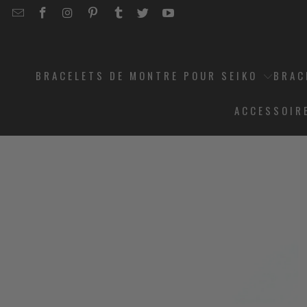
EMAIL
STRAPCODE
STRAPCODE
STRAPCODE
STRAPCODE
STRAPCODE
STRAPCODE
STRAPCODE
ON
ON
ON
ON
ON
ON
FACEBOOK
INSTAGRAM
PINTEREST
TUMBLR
TWITTER
YOUTUBE
BRACELETS DE MONTRE POUR SEIKO
BRAC
ACCESSOIR