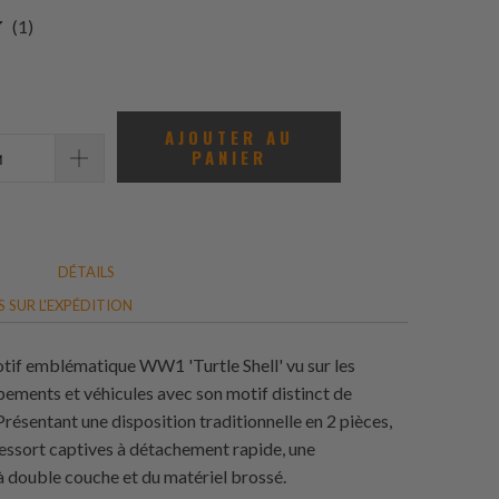
1
(1)
total
des
avis
AJOUTER AU
PANIER
DÉTAILS
 SUR L'EXPÉDITION
otif emblématique WW1 'Turtle Shell' vu sur les
pements et véhicules avec son motif distinct de
Présentant une disposition traditionnelle en 2 pièces,
ressort captives à détachement rapide, une
à double couche et du matériel brossé.