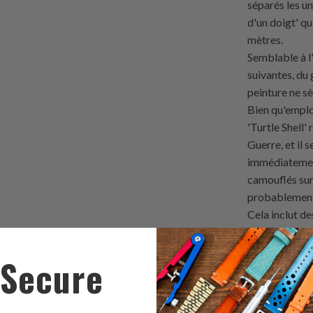
séparés les un
d'un doigt' qu
mètres.
Semblable à l'
suivantes, du 
peinture ne sè
Bien qu'emplo
'Turtle Shell
Guerre, et il 
immédiatement
camouflés sur
probablement
Cela inclut d
schéma. La sa
Field et Pilo
Secure
avec une lumi
Mise en page 