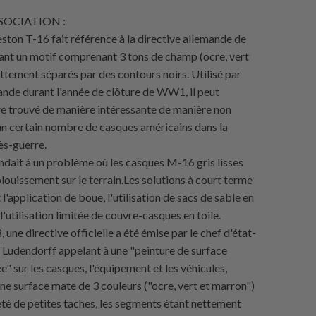
OCIATION :
ston T-16 fait référence à la directive allemande de
ant un motif comprenant 3 tons de champ (ocre, vert
ttement séparés par des contours noirs. Utilisé par
ande durant l'année de clôture de WW1, il peut
e trouvé de manière intéressante de manière non
r un certain nombre de casques américains dans la
ès-guerre.
ndait à un problème où les casques M-16 gris lisses
louissement sur le terrain.Les solutions à court terme
'application de boue, l'utilisation de sacs de sable en
l'utilisation limitée de couvre-casques en toile.
, une directive officielle a été émise par le chef d'état-
 Ludendorff appelant à une "peinture de surface
ée" sur les casques, l'équipement et les véhicules,
e surface mate de 3 couleurs ("ocre, vert et marron")
été de petites taches, les segments étant nettement