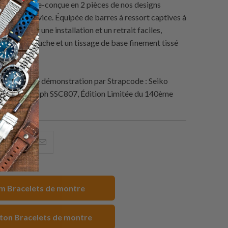
 de sangle re-conçue en 2 pièces de nos designs
la série Service. Équipée de barres à ressort captives à
pide pour une installation et un retrait faciles,
à double couche et un tissage de base finement tissé
montres de démonstration par
Strapcode
: Seiko
r Chronograph SSC807, Édition Limitée du 140ème
artager
Partagez
Email
eci
ceci
ceci
ur
sur
à
acebook
Pinterest
un
 Bracelets de montre
ami
ton Bracelets de montre