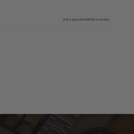
Ask a question
Write a review