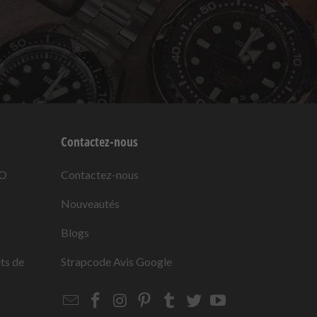
Contactez-nous
KO
Contactez-nous
Nouveautés
Blogs
ets de
Strapcode
Avis Google
Email
Strapcode
Strapcode
Strapcode
Strapcode
Strapcode
Strapcode
Strapcode
on
on
on
on
on
on