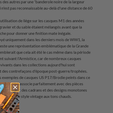
s des autres par une 'banderole noire de la largeur
i n'est pas reconnaissable au-delà d'une distance de 60
utilisation de liège sur les casques M1 des années
gravier et du sable étaient mélangés avant que la
che pour donner une finition mate inégale.
yé uniquement dans les derniers mois de WW1, la
' reste une représentation emblématique de la Grande
semblerait que cela ait été le cas même dans la période
 suivant l'Armistice, car de nombreux casques
vivants dans les collections aujourd'hui sont
 des contrefaçons d'époque post-guerre/trophées.
es exemples de casques US P17/Brodie peints dans ce
ngle T-16 s'associe parfaitement avec des pièces
t ainsi qu'avec des cadrans et des designs monotones
nescence de style vintage aux tons chauds.
: