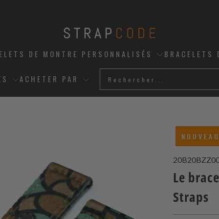
ELETS DE MONTRE PERSONNALISÉS
BRACELETS 
ES
ACHETER PAR
NOUVEA
20B20BZZ0
Le brac
Straps