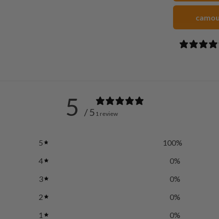
camou
5
/ 5
1 review
5
100
%
4
0
%
3
0
%
2
0
%
1
0
%