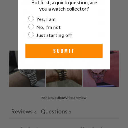
4
0
%
But first, a quick question, are
you a watch collector?
3
0
%
Are you a watch collector?
Yes, I am
2
0
%
No, I’m not
1
0
%
Just starting off
SUBMIT
Ask a question
Write a review
Reviews
Questions
6
2