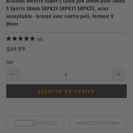
Bracelet montre Super-J Louis JUB 20mm pour Seiko
5 Sports 38mm SRPK29 SRPK31 SRPK33, acier
inoxydable - brossé avec centre poli, fermoir V
Diver
6
(6)
total
$69.99
des
avis
Qté
AJOUTER AU PANIER