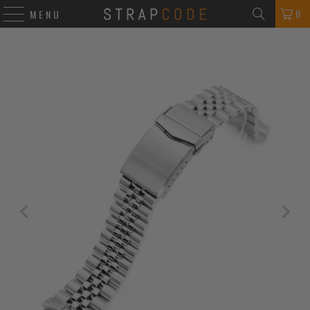
0
MENU