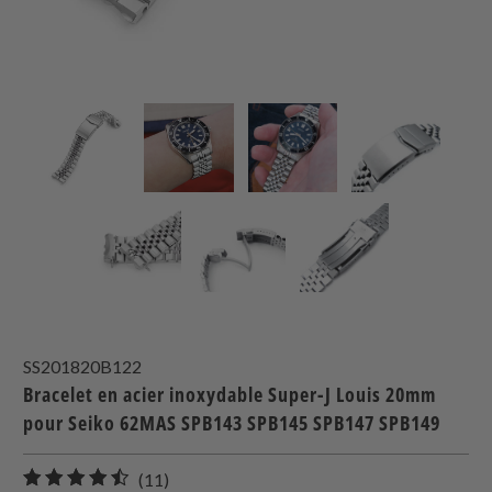
SS201820B122
Bracelet en acier inoxydable Super-J Louis 20mm
pour Seiko 62MAS SPB143 SPB145 SPB147 SPB149
11
(11)