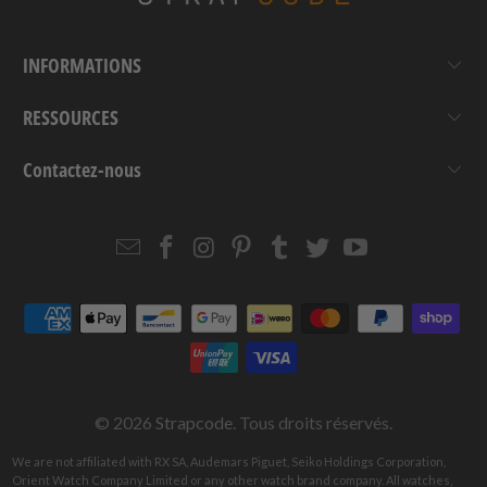
INFORMATIONS
RESSOURCES
Contactez-nous
Email
Strapcode
Strapcode
Strapcode
Strapcode
Strapcode
Strapcode
Strapcode
on
on
on
on
on
on
Facebook
Instagram
Pinterest
Tumblr
Twitter
YouTube
© 2026
Strapcode
. Tous droits réservés.
We are not affiliated with RX SA, Audemars Piguet, Seiko Holdings Corporation,
Orient Watch Company Limited or any other watch brand company. All watches,