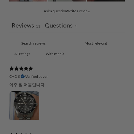
Ask a question
Write a review
Reviews
Questions
11
4
With media
CHO S.
Verified buyer
아주 잘 어울립니다