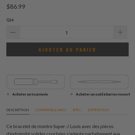
total
$86.99
des
avis
Qté
AJOUTER AU PANIER
Acheter un tournevis
Acheter un outil à barres ressort
DESCRIPTION
COMPATIBLE AVEC
SPÉC.
EXPÉDITION
Ce bracelet de montre Super-J Louis avec des pièces
d'extrémité solides courbées s'adapte parfaitement aux