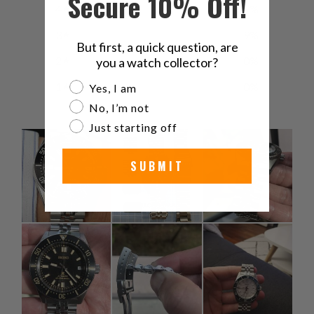
Secure 10% Off!
4
9
%
3
9
%
But first, a quick question, are
2
0
%
you a watch collector?
Are you a watch collector?
1
0
%
Yes, I am
No, I’m not
Just starting off
SUBMIT