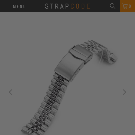
0
MENU