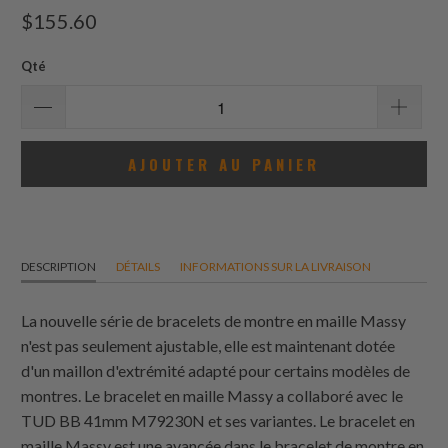
total
$155.60
des
avis
Qté
AJOUTER AU PANIER
DESCRIPTION
DÉTAILS
INFORMATIONS SUR LA LIVRAISON
La nouvelle série de bracelets de montre en maille Massy
n'est pas seulement ajustable, elle est maintenant dotée
d'un maillon d'extrémité adapté pour certains modèles de
montres. Le bracelet en maille Massy a collaboré avec le
TUD BB 41mm M79230N et ses variantes. Le bracelet en
maille Massy est une avancée dans le bracelet de montre en