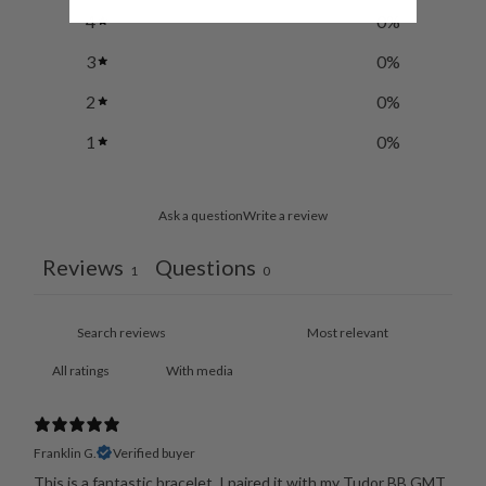
4
0
%
3
0
%
2
0
%
1
0
%
Ask a question
Write a review
Reviews
Questions
1
0
With media
Franklin G.
Verified buyer
This is a fantastic bracelet. I paired it with my Tudor BB GMT