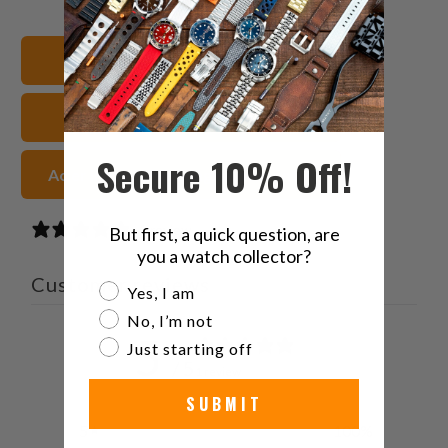
sur
sur
sur
à
Twitter
Facebook
Pinterest
un
22mm Bracelets de montre
ami
TUD Bracelets de montre
Secure 10% Off!
Acier inoxydable Sangles de montre
1 review
But first, a quick question, are
you a watch collector?
Customer reviews
Are you a watch collector?
Yes, I am
No, I’m not
5
Just starting off
/ 5
1 review
SUBMIT
5
100
%