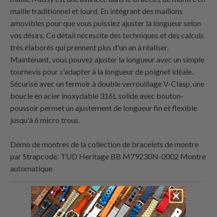
maille traditionnel et lourd. En intégrant des maillons
amovibles pour que vous puissiez ajuster la longueur selon
vos désirs. Ce détail nécessite des techniques et des calculs
très élaborés qui prennent plus d'un an à réaliser.
Maintenant, vous pouvez ajuster la longueur avec un simple
tournevis pour s'adapter à la longueur de poignet idéale.
Sécurisé avec un fermoir à double verrouillage V-Clasp, une
boucle en acier inoxydable 316L solide avec bouton-
poussoir permet un ajustement de longueur fin et flexible
jusqu'à 6 micro trous.
Démo de montres de la collection de bracelets de montre
par
Strapcode
: TUD Heritage BB M79230N-0002 Montre
automatique
Partagez
Partager
Partagez
Email
ceci
ceci
ceci
ceci