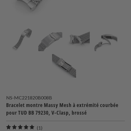
NS-MC221820B008B
Bracelet montre Massy Mesh à extrémité courbée
pour TUD BB 79230, V-Clasp, brossé
1
(1)