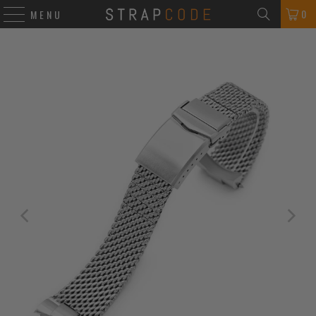
0
MENU