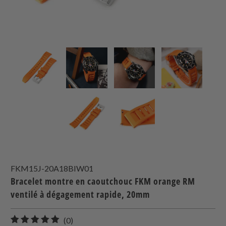
FKM15J-20A18BIW01
Bracelet montre en caoutchouc FKM orange RM
ventilé à dégagement rapide, 20mm
0
(0)