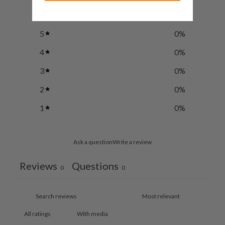
/ 5
0 reviews
5
0
%
4
0
%
3
0
%
2
0
%
1
0
%
Ask a question
Write a review
Reviews
Questions
0
0
With media