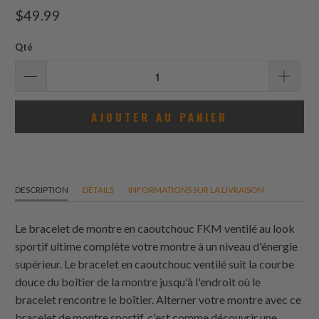
total
$49.99
des
avis
Qté
AJOUTER AU PANIER
DESCRIPTION
DÉTAILS
INFORMATIONS SUR LA LIVRAISON
Le bracelet de montre en caoutchouc FKM ventilé au look
sportif ultime complète votre montre à un niveau d'énergie
supérieur. Le bracelet en caoutchouc ventilé suit la courbe
douce du boîtier de la montre jusqu'à l'endroit où le
bracelet rencontre le boîtier. Alterner votre montre avec ce
bracelet de montre sportif, c'est comme découvrir une