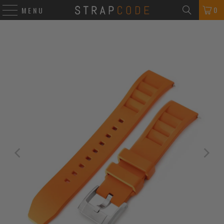
0
MENU