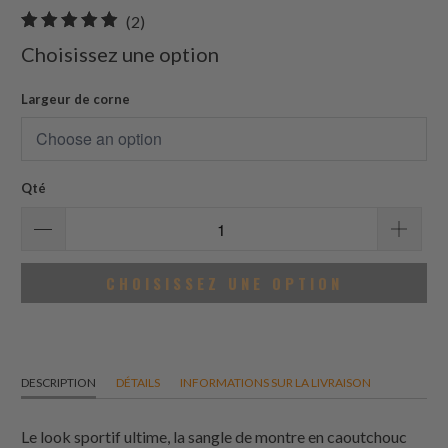
2
(2)
total
Choisissez une option
des
avis
Largeur de corne
Qté
CHOISISSEZ UNE OPTION
DESCRIPTION
DÉTAILS
INFORMATIONS SUR LA LIVRAISON
Le look sportif ultime, la sangle de montre en caoutchouc