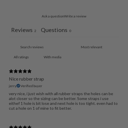
Ask a question
Write a review
Reviews
Questions
2
0
With media
Nice rubber strap
jerry
Verified buyer
very nice, i just wish with all rubber straps the holes can be
alot closer so the sizing can be better. Some straps i use
eithef 1 hole is bit lose and next hole is too tight. even had to
cut a hole on 1 of mine to fit better.