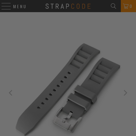
0
MENU