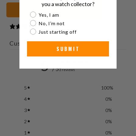
you a watch collector?
gris Sangles de montre
Are you a watch collector?
Yes, I am
No, I’m not
2 reviews
Just starting off
Customer reviews
SUBMIT
5
/ 5
2 reviews
5
100
%
4
0
%
3
0
%
2
0
%
1
0
%