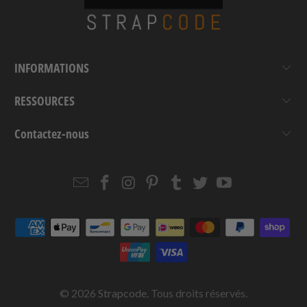
INFORMATIONS
RESSOURCES
Contactez-nous
Email
Strapcode
Strapcode
Strapcode
Strapcode
Strapcode
Strapcode
Strapcode
on
on
on
on
on
on
Facebook
Instagram
Pinterest
Tumblr
Twitter
YouTube
© 2026
Strapcode
. Tous droits réservés.