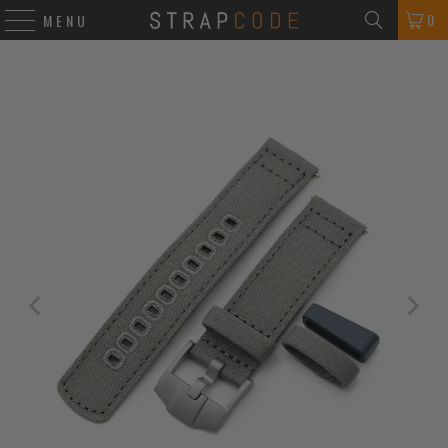
0
MENU