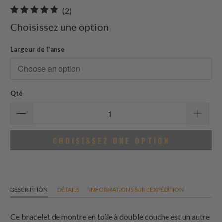
2
(2)
total
Choisissez une option
des
avis
Largeur de l'anse
Qté
CHOISISSEZ UNE OPTION
DESCRIPTION
DÉTAILS
INFORMATIONS SUR L'EXPÉDITION
Ce bracelet de montre en toile à double couche est un autre