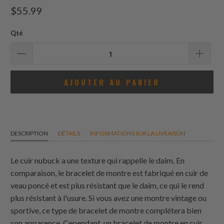
total
$55.99
des
avis
Qté
AJOUTER AU PANIER
DESCRIPTION
DÉTAILS
INFORMATIONS SUR LA LIVRAISON
Le cuir nubuck a une texture qui rappelle le daim. En
comparaison, le bracelet de montre est fabriqué en cuir de
veau poncé et est plus résistant que le daim, ce qui le rend
plus résistant à l'usure. Si vous avez une montre vintage ou
sportive, ce type de bracelet de montre complétera bien
son apparence. Cependant, un bracelet de montre en cuir