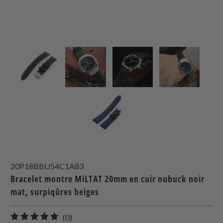
20P18BBU54C1A83
Bracelet montre MiLTAT 20mm en cuir nubuck noir
mat, surpiqûres beiges
0
(0)