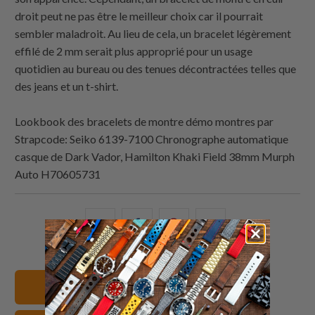
droit peut ne pas être le meilleur choix car il pourrait
sembler maladroit. Au lieu de cela, un bracelet légèrement
effilé de 2 mm serait plus approprié pour un usage
quotidien au bureau ou des tenues décontractées telles que
des jeans et un t-shirt.
Lookbook des bracelets de montre démo montres par
Strapcode
: Seiko 6139-7100 Chronographe automatique
casque de Dark Vador, Hamilton Khaki Field 38mm Murph
Auto H70605731
Partagez
Partager
Partagez
Email
ceci
ceci
ceci
ceci
sur
sur
sur
à
Twitter
Facebook
Pinterest
un
20mm Bracelets de montre
ami