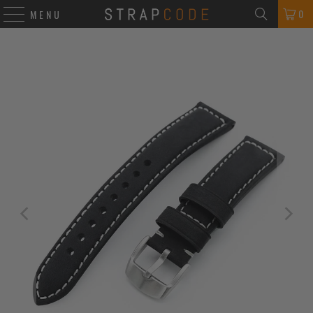
0
MENU