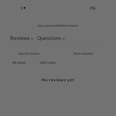
1
0
%
Ask a question
Write a review
Reviews
Questions
0
0
With media
No reviews yet