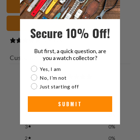
Cuir Sangles de montre
noirs Sangles de montre
Secure 10% Off!
0 reviews
But first, a quick question, are
Customer reviews
you a watch collector?
Are you a watch collector?
Yes, I am
0
No, I’m not
/ 5
0 reviews
Just starting off
SUBMIT
5
0
%
4
0
%
3
0
%
2
0
%