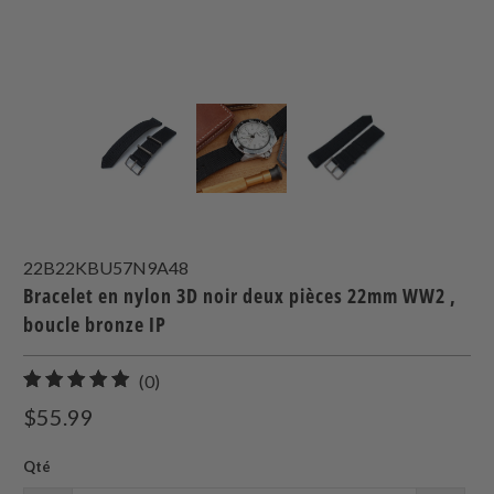
22B22KBU57N9A48
Bracelet en nylon 3D noir deux pièces 22mm WW2 ,
boucle bronze IP
0
(0)
total
$55.99
des
avis
Qté