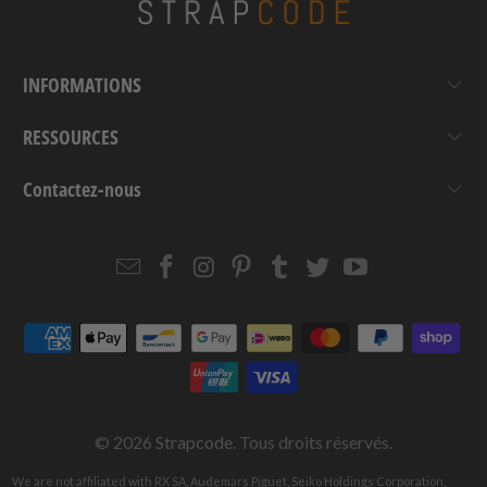
INFORMATIONS
RESSOURCES
Contactez-nous
Email
Strapcode
Strapcode
Strapcode
Strapcode
Strapcode
Strapcode
Strapcode
on
on
on
on
on
on
Facebook
Instagram
Pinterest
Tumblr
Twitter
YouTube
© 2026
Strapcode
. Tous droits réservés.
We are not affiliated with RX SA, Audemars Piguet, Seiko Holdings Corporation,