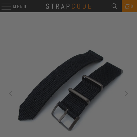
0
MENU