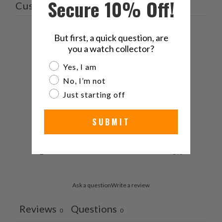
Secure 10% Off!
Customer reviews
0
But first, a quick question, are
/ 5
you a watch collector?
0 reviews
Are you a watch collector?
Yes, I am
5
0
%
No, I’m not
Just starting off
4
0
%
3
0
%
SUBMIT
2
0
%
1
0
%
Ask a question
Write a review
Reviews
Questions
0
0