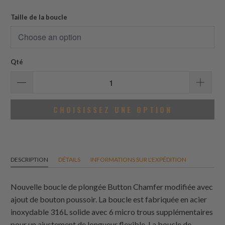
des
avis
Taille de la boucle
Qté
CHOISISSEZ UNE OPTION
DESCRIPTION
DÉTAILS
INFORMATIONS SUR L'EXPÉDITION
Nouvelle boucle de plongée Button Chamfer modifiée avec
ajout de bouton poussoir. La boucle est fabriquée en acier
inoxydable 316L solide avec 6 micro trous supplémentaires
pour un ajustement de longueur flexible. La boucle de