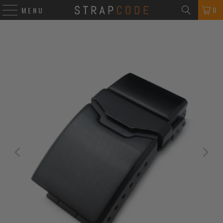
0
MENU