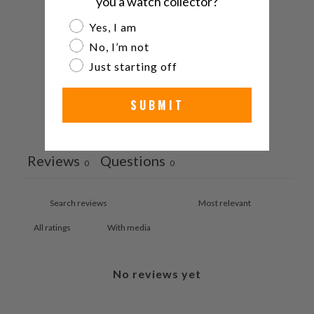
you a watch collector?
4
0
%
Are you a watch collector?
Yes, I am
3
0
%
No, I’m not
2
0
%
Just starting off
1
0
%
SUBMIT
Ask a question
Write a review
Reviews
Questions
0
0
With media
No reviews yet