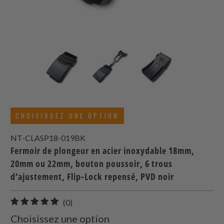
CHOISISSEZ UNE OPTION
NT-CLASP18-019BK
Fermoir de plongeur en acier inoxydable 18mm,
20mm ou 22mm, bouton poussoir, 6 trous
d’ajustement, Flip-Lock repensé, PVD noir
0
(0)
total
Choisissez une option