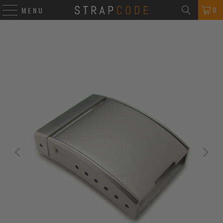
0
MENU