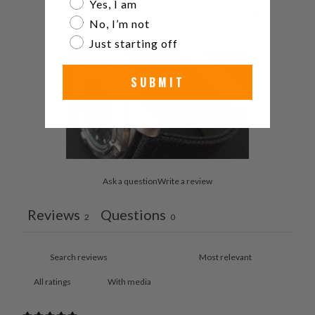
Are you a watch collector?
Yes, I am
1
0
%
No, I’m not
Just starting off
SUBMIT
Ask a question
Write a review
Reviews
Questions
2
0
With media