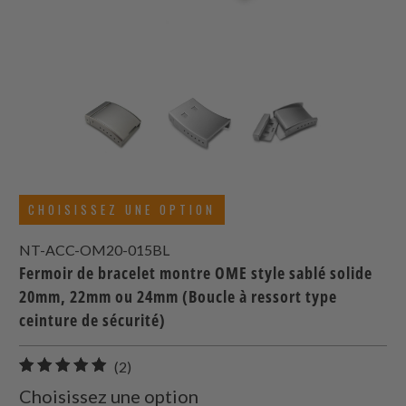
CHOISISSEZ UNE OPTION
NT-ACC-OM20-015BL
Fermoir de bracelet montre OME style sablé solide
20mm, 22mm ou 24mm (Boucle à ressort type
ceinture de sécurité)
2
(2)
total
Choisissez une option