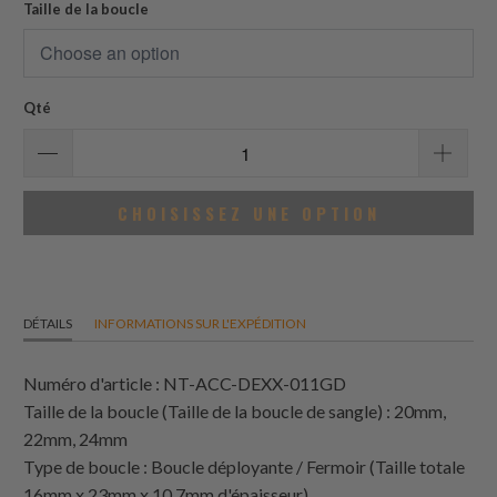
avis
Taille de la boucle
Qté
CHOISISSEZ UNE OPTION
DÉTAILS
INFORMATIONS SUR L'EXPÉDITION
Numéro d'article : NT-ACC-DEXX-011GD
Taille de la boucle (Taille de la boucle de sangle) : 20mm,
22mm, 24mm
Type de boucle : Boucle déployante / Fermoir (Taille totale
16mm x 23mm x 10.7mm d'épaisseur)