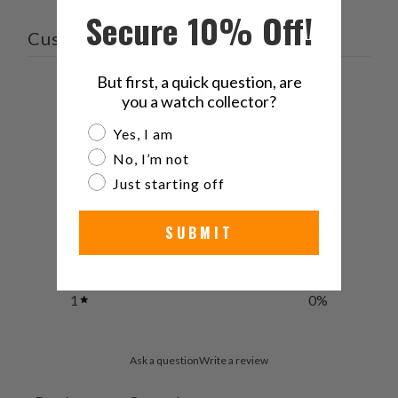
Secure 10% Off!
ami
Customer reviews
But first, a quick question, are
0
you a watch collector?
/ 5
0 reviews
Are you a watch collector?
Yes, I am
No, I’m not
5
0
%
Just starting off
4
0
%
SUBMIT
3
0
%
2
0
%
1
0
%
Ask a question
Write a review