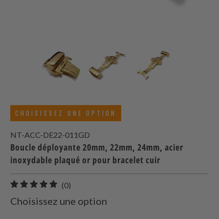
CHOISISSEZ UNE OPTION
NT-ACC-DE22-011GD
Boucle déployante 20mm, 22mm, 24mm, acier
inoxydable plaqué or pour bracelet cuir
0
(0)
total
Choisissez une option
des