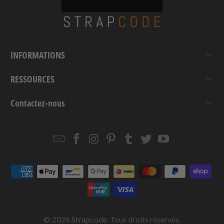
INFORMATIONS
RESSOURCES
Contactez-nous
Email
Strapcode
Strapcode
Strapcode
Strapcode
Strapcode
Strapcode
Strapcode
on
on
on
on
on
on
Facebook
Instagram
Pinterest
Tumblr
Twitter
YouTube
© 2026
Strapcode
. Tous droits réservés.