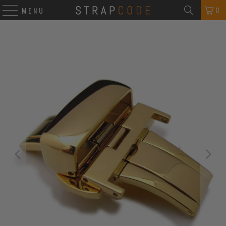
0
MENU