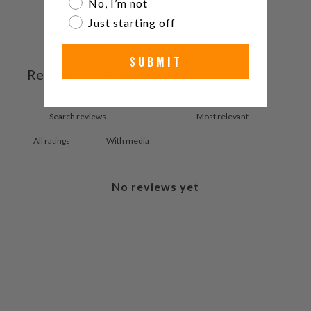
No, I’m not
Just starting off
Ask a question
Write a review
SUBMIT
Reviews
Questions
0
1
With media
No reviews yet