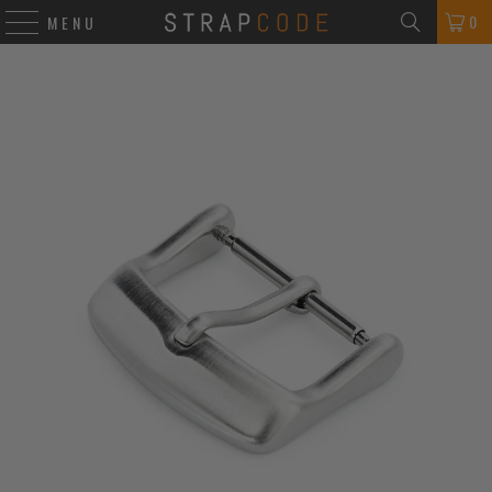
0
MENU