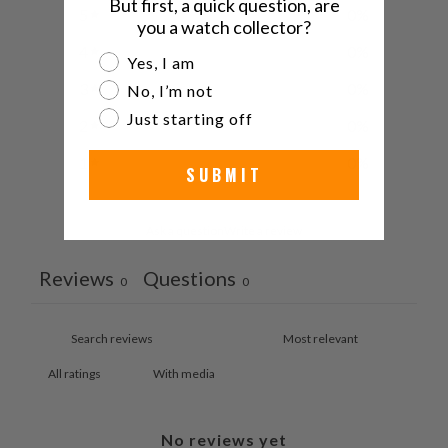
But first, a quick question, are
5
0
%
you a watch collector?
4
0
%
Are you a watch collector?
Yes, I am
3
0
%
No, I’m not
Just starting off
2
0
%
1
0
%
SUBMIT
Ask a question
Write a review
Reviews
Questions
0
0
With media
No reviews yet