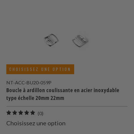
CHOISISSEZ UNE OPTION
NT-ACC-BU20-059P
Boucle à ardillon coulissante en acier inoxydable
type échelle 20mm 22mm
0
(0)
total
Choisissez une option
des