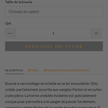
avis
Taille de la boucle
Qté
CHOISISSEZ UNE OPTION
DESCRIPTION
DÉTAILS
INFORMATIONS SUR L'EXPÉDITION
Boucle à verrouillage en échelle en acier inoxydable 316L
solide, parfaitement assortie aux sangles Perlon et en nylon
à une pièce. La forme ondulée évidente est spécialement
conçue pour permettre à la sangle de passer facilement,
comme la sangle Perlon et la sangle en nylon à une pièce. Si