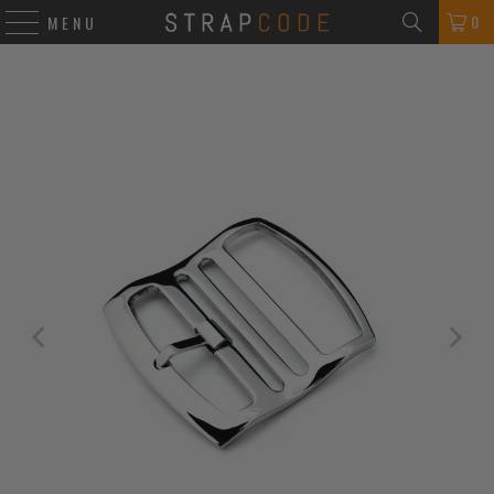
0
MENU