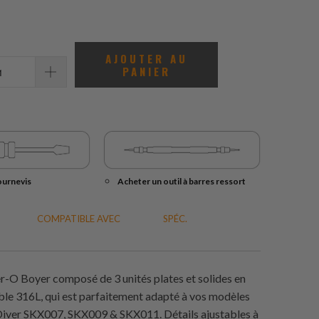
total
des
avis
AJOUTER AU
PANIER
ournevis
Acheter un outil à barres ressort
COMPATIBLE AVEC
SPÉC.
r-O Boyer composé de 3 unités plates et solides en
ble 316L, qui est parfaitement adapté à vos modèles
Diver SKX007, SKX009 & SKX011. Détails ajustables à