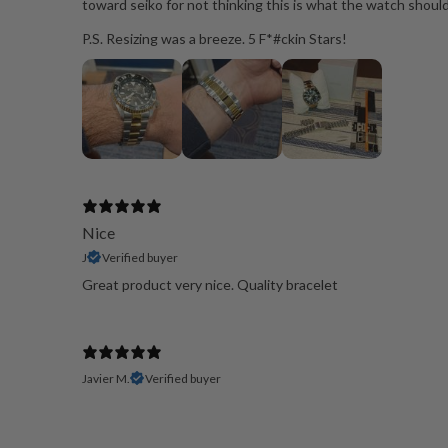
toward seiko for not thinking this is what the watch should
P.S. Resizing was a breeze. 5 F*#ckin Stars!
Nice
J
Verified buyer
Great product very nice. Quality bracelet
Javier M.
Verified buyer