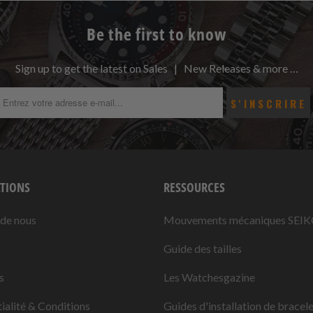
Be the first to know
Sign up to get the latest on Sales | New Releases & more …
TIONS
RESSOURCES
 de nous
Mouvements mécaniques SEI
Guide des tailles
s
Les Watchesgazine
ialité & Conditions
Guides d'installation de bracel