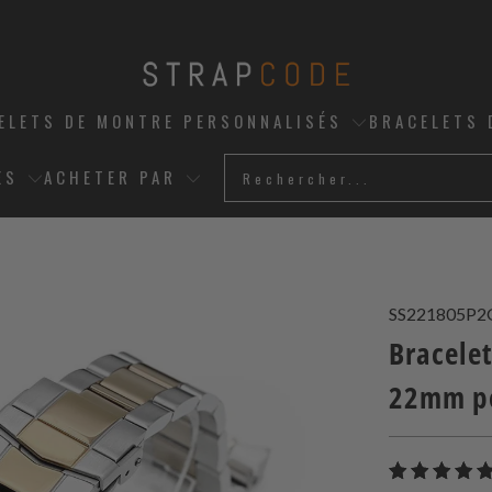
ELETS DE MONTRE PERSONNALISÉS
BRACELETS 
ES
ACHETER PAR
SS221805P2
Bracelet
22mm po