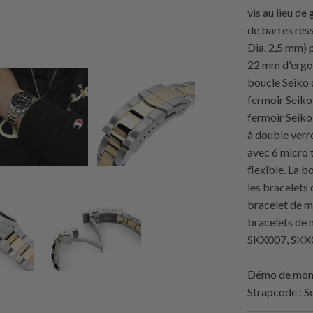
vis au lieu de
de barres res
Dia. 2,5 mm) 
22 mm d'ergot
boucle Seiko d
fermoir Seiko 
fermoir Seiko
à double verr
avec 6 micro 
flexible. La 
les bracelets 
bracelet de m
bracelets de 
SKX007, SKX
Démo de montr
Strapcode
: S