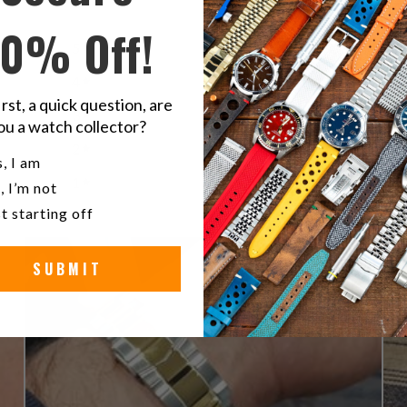
10% Off!
5
100
%
4
0
%
irst, a quick question, are
3
0
%
ou a watch collector?
2
0
%
u a watch collector?
, I am
1
0
%
, I’m not
t starting off
SUBMIT