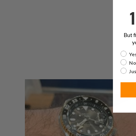
But f
y
Are yo
Yes
No
Jus