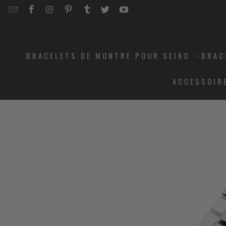
EMAIL
STRAPCODE
STRAPCODE
STRAPCODE
STRAPCODE
STRAPCODE
STRAPCODE
STRAPCODE
ON
ON
ON
ON
ON
ON
FACEBOOK
INSTAGRAM
PINTEREST
TUMBLR
TWITTER
YOUTUBE
BRACELETS DE MONTRE POUR SEIKO
BRAC
ACCESSOIR