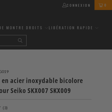
0
CONNEXION
DE MONTRE DROITS
LIBÉRATION RAPIDE
G019
 en acier inoxydable bicolore
ur Seiko SKX007 SKX009
3
(3)