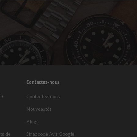
Contactez-nous
KO
Contactez-nous
Nouveautés
Blogs
ets de
Strapcode
Avis Google