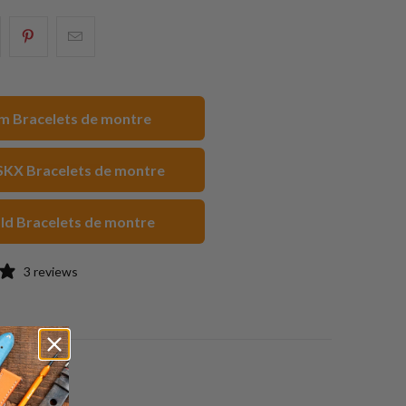
artager
Partagez
Email
eci
ceci
ceci
ur
sur
à
acebook
Pinterest
un
 Bracelets de montre
ami
SKX Bracelets de montre
old Bracelets de montre
3 reviews