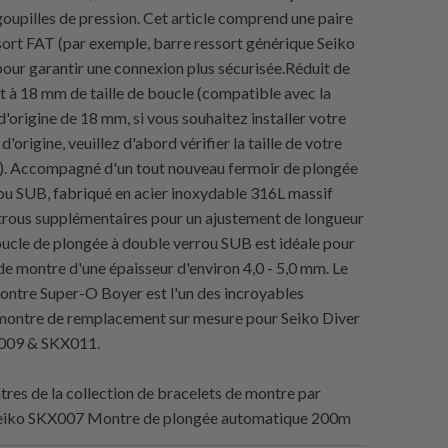
 goupilles de pression. Cet article comprend une paire
sort FAT (par exemple, barre ressort générique Seiko
pour garantir une connexion plus sécurisée.Réduit de
 à 18 mm de taille de boucle (compatible avec la
'origine de 18 mm, si vous souhaitez installer votre
d'origine, veuillez d'abord vérifier la taille de votre
). Accompagné d'un tout nouveau fermoir de plongée
ou SUB, fabriqué en acier inoxydable 316L massif
trous supplémentaires pour un ajustement de longueur
boucle de plongée à double verrou SUB est idéale pour
de montre d'une épaisseur d'environ 4,0 - 5,0 mm. Le
ontre Super-O Boyer est l'un des incroyables
montre de remplacement sur mesure pour Seiko Diver
009 & SKX011.
es de la collection de bracelets de montre par
eiko SKX007 Montre de plongée automatique 200m