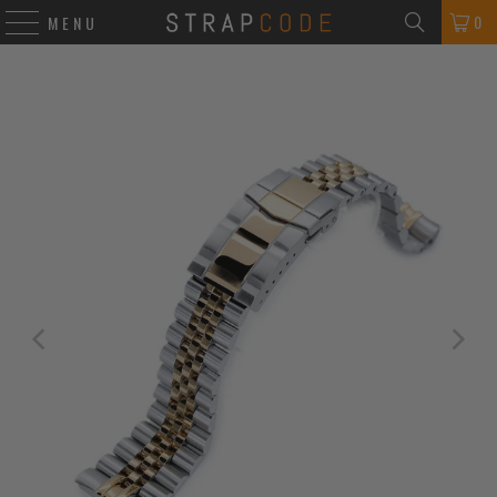
0
MENU