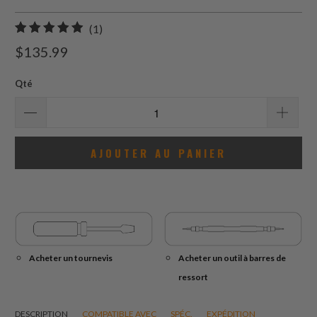
1
(1)
total
$135.99
des
avis
Qté
AJOUTER AU PANIER
Acheter un tournevis
Acheter un outil à barres de
ressort
DESCRIPTION
COMPATIBLE AVEC
SPÉC.
EXPÉDITION