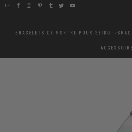
EMAIL
STRAPCODE
STRAPCODE
STRAPCODE
STRAPCODE
STRAPCODE
STRAPCODE
STRAPCODE
ON
ON
ON
ON
ON
ON
FACEBOOK
INSTAGRAM
PINTEREST
TUMBLR
TWITTER
YOUTUBE
BRACELETS DE MONTRE POUR SEIKO
BRAC
ACCESSOIR