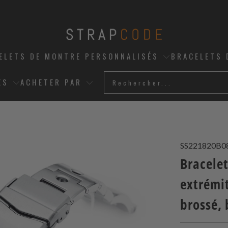
ELETS DE MONTRE PERSONNALISÉS
BRACELETS 
ES
ACHETER PAR
SS221820B0
Bracele
extrémit
brossé, 