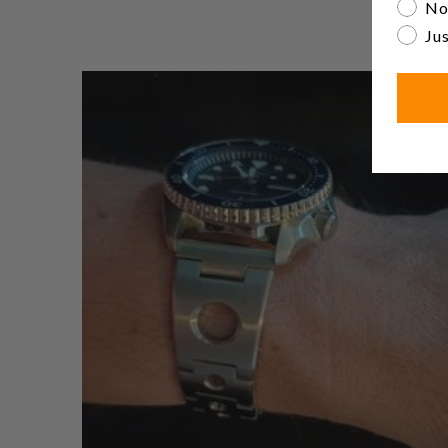
No
Jus