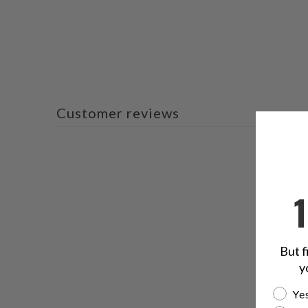
Customer reviews
But f
y
Are yo
Yes