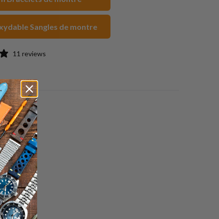
ami
oxydable Sangles de montre
11 reviews