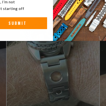
, I’m not
1
0
%
t starting off
SUBMIT