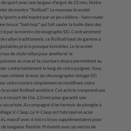
 de sport avec une largeur d'ergot de 22 mm. Notre
let de montre "Rollball". Le nouveau bracelet
ly Sports a été inspiré par un jeu célèbre - faire rouler
une bosse "ball-hop" qui fait sauter la balle dans des
cré par la montre chronographe SEI. Contrairement
de rallye traditionnels, ce Rollball haut de gamme a
justables précis presque invisibles. Le bracelet
rous de style rallye pour améliorer la
'épaisseur accrue et la courbure douce permettent au
ouler confortablement le long de votre poignet. Vous
ais obtenir le look du chronographe vintage SEI
ur votre montre simplement en modifiant votre
n bracelet Rollball amélioré. Cet article comprend une
s à ressort de Dia. 2,0 mm pour garantir une
s sécurisée. Accompagné d'un fermoir de plongée à
illage V-Clasp. Le V-Clasp est fabriqué en acier
6L massif avec 6 micro trous supplémentaires pour
 de longueur flexible. Présenté avec un verrou de