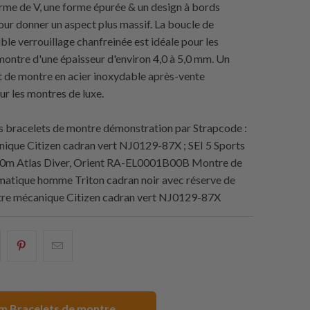
orme de V, une forme épurée & un design à bords
our donner un aspect plus massif. La boucle de
ble verrouillage chanfreinée est idéale pour les
montre d'une épaisseur d'environ 4,0 à 5,0 mm. Un
t de montre en acier inoxydable après-vente
ur les montres de luxe.
 bracelets de montre démonstration par
Strapcode
:
que Citizen cadran vert NJ0129-87X ; SEI 5 Sports
m Atlas Diver, Orient RA-EL0001B00B Montre de
matique homme Triton cadran noir avec réserve de
re mécanique Citizen cadran vert NJ0129-87X
artager
Partagez
Email
eci
ceci
ceci
ur
sur
à
acebook
Pinterest
un
 Bracelets de montre