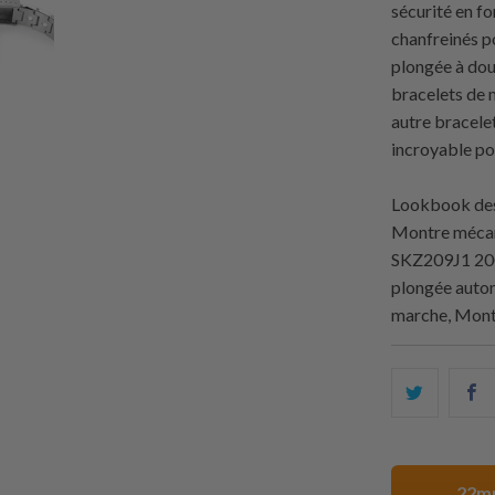
sécurité en f
chanfreinés p
plongée à dou
bracelets de 
autre bracele
incroyable po
Lookbook des
Montre mécani
SKZ209J1 200
plongée auto
marche, Mont
Partagez
P
ceci
c
sur
s
Twitter
F
22mm