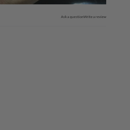
Ask a question
Write a review