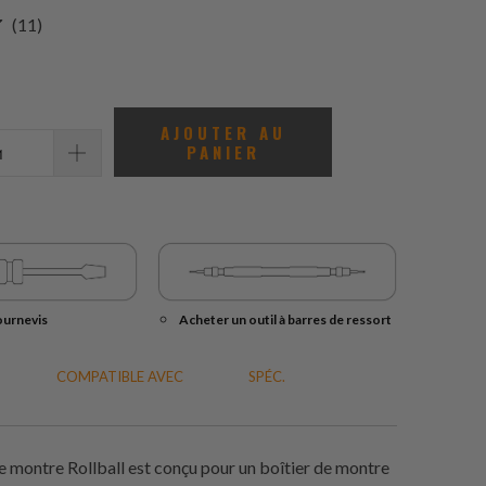
11
(11)
total
des
avis
AJOUTER AU
PANIER
ournevis
Acheter un outil à barres de ressort
COMPATIBLE AVEC
SPÉC.
e montre Rollball est conçu pour un boîtier de montre