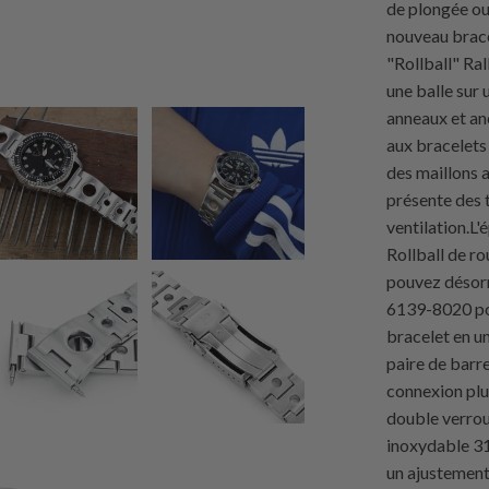
de plongée ou
nouveau brace
"Rollball" Ral
une balle sur 
anneaux et an
aux bracelets 
des maillons a
présente des t
ventilation.L
Rollball de r
pouvez désorm
6139-8020 po
bracelet en u
paire de barre
connexion plu
double verrou
inoxydable 31
un ajustement