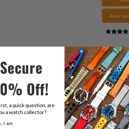
Acier in
Secure
4.9
/ 5
11 reviews
10% Off!
5
91
%
4
9
%
irst, a quick question, are
3
0
%
ou a watch collector?
2
0
%
u a watch collector?
, I am