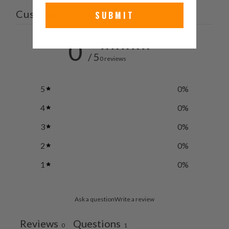
Customer reviews
SUBMIT
0
/ 5
0 reviews
5
0
%
4
0
%
3
0
%
2
0
%
1
0
%
Ask a question
Write a review
Reviews
Questions
0
1