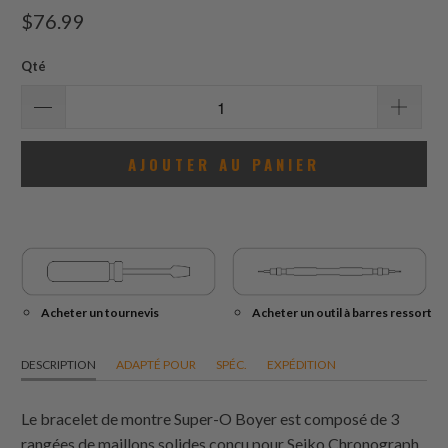
total
$76.99
des
avis
Qté
AJOUTER AU PANIER
Acheter un tournevis
Acheter un outil à barres ressort
DESCRIPTION
ADAPTÉ POUR
SPÉC.
EXPÉDITION
Le bracelet de montre Super-O Boyer est composé de 3
rangées de maillons solides conçu pour Seiko Chronograph