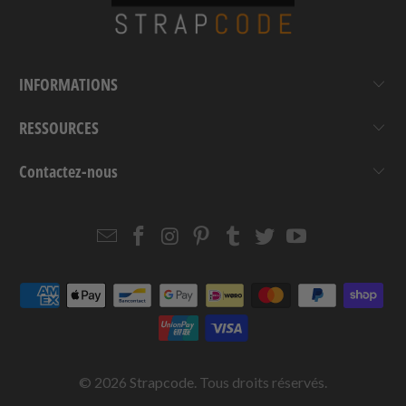
INFORMATIONS
RESSOURCES
Contactez-nous
Email
Strapcode
Strapcode
Strapcode
Strapcode
Strapcode
Strapcode
Strapcode
on
on
on
on
on
on
Facebook
Instagram
Pinterest
Tumblr
Twitter
YouTube
© 2026
Strapcode
. Tous droits réservés.