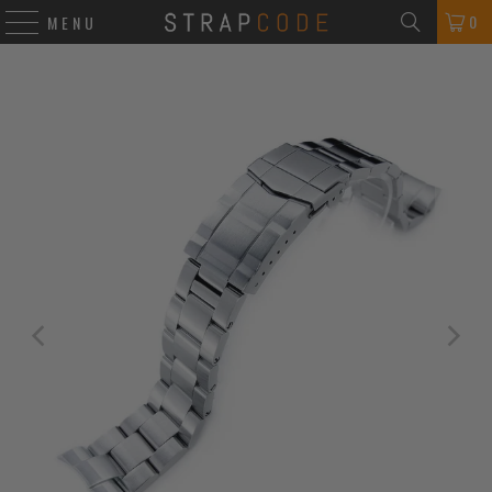
0
MENU