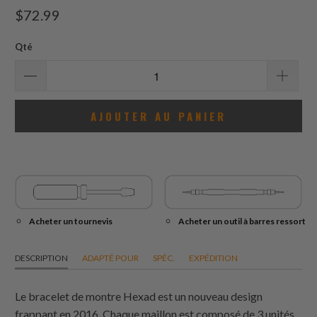
total
$72.99
des
avis
Qté
AJOUTER AU PANIER
Acheter un tournevis
Acheter un outil à barres ressort
DESCRIPTION
ADAPTÉ POUR
SPÉC.
EXPÉDITION
Le bracelet de montre Hexad est un nouveau design
frappant en 2016. Chaque maillon est composé de 3 unités