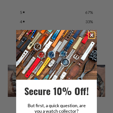
5
67
%
4
33
%
3
0
%
2
0
%
1
0
%
Secure 10% Off!
But first, a quick question, are
Ask a question
Write a review
you a watch collector?