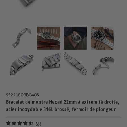
SS221803B040S
Bracelet de montre Hexad 22mm à extrémité droite,
acier inoxydable 316L brossé, fermoir de plongeur
6
(6)