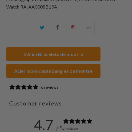
Watch RA-AA0008B19A
Partagez
Partager
Partagez
Email
ceci
ceci
ceci
ceci
sur
sur
sur
à
Twitter
Facebook
Pinterest
un
22mm Bracelets de montre
ami
Acier inoxydable Sangles de montre
6 reviews
Customer reviews
4.7
/ 5
6 reviews