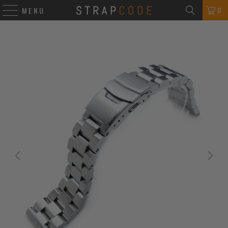
0
MENU