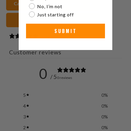
Caoutchouc FKM Sangles de montre
No, I’m not
Just starting off
orange Sangles de montre
SUBMIT
0 reviews
Customer reviews
0
/ 5
0 reviews
5
0
%
4
0
%
3
0
%
2
0
%