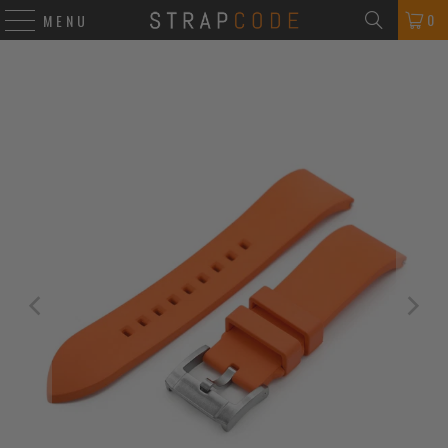
0
MENU