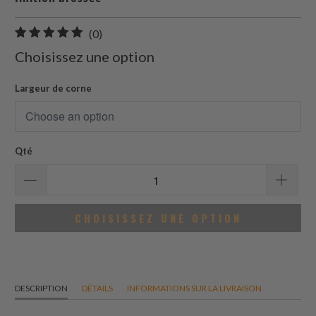
0
(0)
total
Choisissez une option
des
avis
Largeur de corne
Qté
CHOISISSEZ UNE OPTION
DESCRIPTION
DÉTAILS
INFORMATIONS SUR LA LIVRAISON