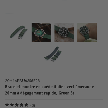
20H16PBU63S6F28
Bracelet montre en suède italien vert émeraude
20mm à dégagement rapide, Green St.
0
(0)