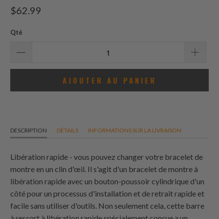
total
$62.99
des
avis
Qté
AJOUTER AU PANIER
DESCRIPTION
DÉTAILS
INFORMATIONS SUR LA LIVRAISON
Libération rapide - vous pouvez changer votre bracelet de
montre en un clin d'œil. Il s'agit d'un bracelet de montre à
libération rapide avec un bouton-poussoir cylindrique d'un
côté pour un processus d'installation et de retrait rapide et
facile sans utiliser d'outils. Non seulement cela, cette barre
à ressort à libération rapide spécialement conçue a un