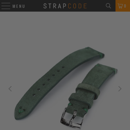
0
MENU