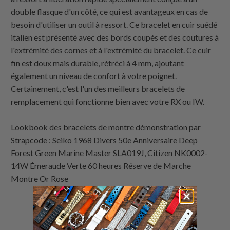
double flasque d'un côté, ce qui est avantageux en cas de
besoin d'utiliser un outil à ressort. Ce bracelet en cuir suédé
italien est présenté avec des bords coupés et des coutures à
l'extrémité des cornes et à l'extrémité du bracelet. Ce cuir
fin est doux mais durable, rétréci à 4 mm, ajoutant
également un niveau de confort à votre poignet.
Certainement, c'est l'un des meilleurs bracelets de
remplacement qui fonctionne bien avec votre RX ou IW.
Lookbook des bracelets de montre démonstration par
Strapcode
: Seiko 1968 Divers 50e Anniversaire Deep
Forest Green Marine Master SLA019J, Citizen NK0002-
14W Émeraude Verte 60 heures Réserve de Marche
Montre Or Rose
Partagez
Partager
Partagez
Email
ceci
ceci
ceci
ceci