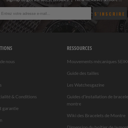
TIONS
RESSOURCES
 de nous
Mouvements mécaniques SEI
Guide des tailles
s
Les Watchesgazine
ialité & Conditions
Guides d'installation de bracel
montre
t garantie
Wiki des Bracelets de Montre
on
Dimension du boîtier de la mon