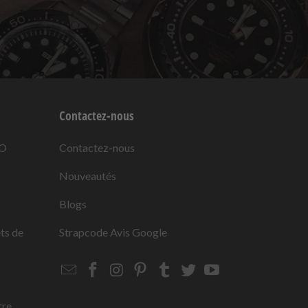
Contactez-nous
KO
Contactez-nous
Nouveautés
Blogs
ets de
Strapcode
Avis Google
Email
Strapcode
Strapcode
Strapcode
Strapcode
Strapcode
Strapcode
Strapcode
on
on
on
on
on
on
Facebook
Instagram
Pinterest
Tumblr
Twitter
YouTube
tre