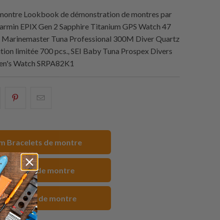
 montre Lookbook de démonstration de montres par
Garmin EPIX Gen 2 Sapphire Titanium GPS Watch 47
 Marinemaster Tuna Professional 300M Diver Quartz
on limitée 700 pcs., SEI Baby Tuna Prospex Divers
en's Watch SRPA82K1
artager
Partagez
Email
eci
ceci
ceci
ur
sur
à
acebook
Pinterest
un
 Bracelets de montre
ami
ir Sangles de montre
rs Sangles de montre