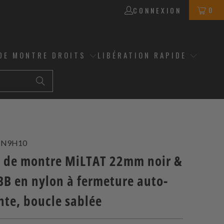
0
CONNEXION
DE MONTRE DROITS
LIBÉRATION RAPIDE
1N9H10
t de montre MiLTAT 22mm noir &
BB en nylon à fermeture auto-
nte, boucle sablée