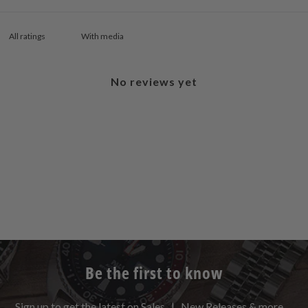
With media
No reviews yet
Be the first to know
Sign up to get the latest on Sales | New Releases & more …