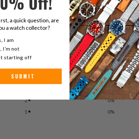
10% Off!
irst, a quick question, are
ou a watch collector?
0
u a watch collector?
, I am
/ 5
0 reviews
, I’m not
t starting off
5
0
%
SUBMIT
4
0
%
3
0
%
2
0
%
1
0
%