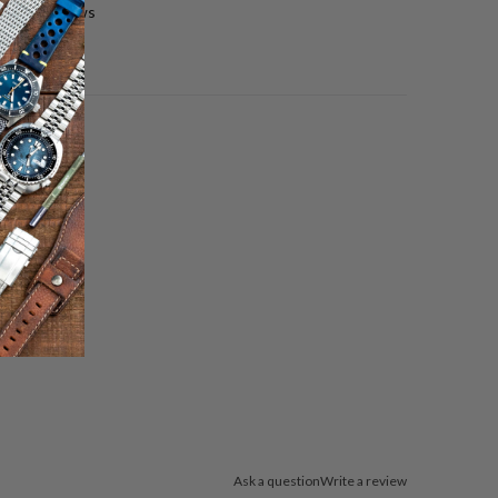
0 reviews
Ask a question
Write a review