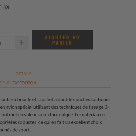
0
(0)
total
des
avis
AJOUTER AU
PANIER
DÉTAILS
 SUR L'EXPÉDITION
montre à boucle et crochet à double couches tactiques
en nylon spécial utilisant des techniques de tissage 3-
cool met en valeur sa texture unique. Le matériau en
opriétés robustes, ce qui en fait un excellent choix
ionnés de sport.