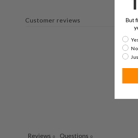
Customer reviews
But f
y
Are yo
Yes
No
Jus
Reviews
Questions
0
0