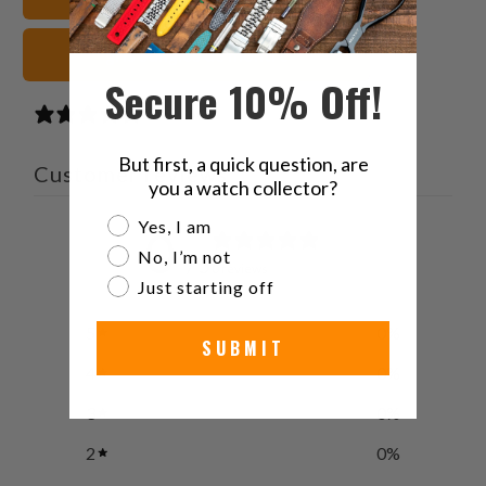
gris Sangles de montre
Secure 10% Off!
0 reviews
But first, a quick question, are
Customer reviews
you a watch collector?
Are you a watch collector?
Yes, I am
0
No, I’m not
/ 5
0 reviews
Just starting off
5
0
%
SUBMIT
4
0
%
3
0
%
2
0
%