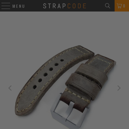
0
MENU