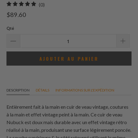
0
(0)
total
$89.60
des
avis
Qté
AJOUTER AU PANIER
DESCRIPTION
DÉTAILS
INFORMATIONS SUR L'EXPÉDITION
Entièrement fait à la main en cuir de veau vintage, coutures
à la main et effet vintage peint à la main. Ce cuir de veau
Nubuck est doux mais durable avec un effet vintage rétro
réalisé à la main, produisant une surface légèrement poncée.
La couche supérieure & le côté retourné utilisent le même