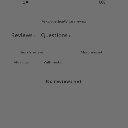
1
0
%
Ask a question
Write a review
Reviews
Questions
0
0
With media
No reviews yet