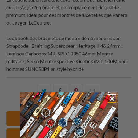
cuir. Il s'agit d'un bracelet de remplacement de qualité
premium, idéal pour des montres de luxe telles que Panerai
ou Jaeger-LeCoultre.
Lookbook des bracelets de montre démo montres par
Strapcode
: Breitling Superocean Heritage II 46 24mm ;
Luminox Carbonox MIL-SPEC 3350 46mm Montre
militaire ; Seiko Montre sportive Kinetic GMT 100M pour
hommes SUN053P1 en style hybride
Partagez
Partager
Partagez
Email
ceci
ceci
ceci
ceci
sur
sur
sur
à
Twitter
Facebook
Pinterest
un
24mm Bracelets de montre
ami
Cuir Sangles de montre