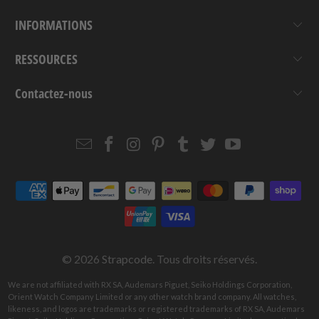
INFORMATIONS
RESSOURCES
Contactez-nous
Email
Strapcode
Strapcode
Strapcode
Strapcode
Strapcode
Strapcode
Strapcode
on
on
on
on
on
on
Facebook
Instagram
Pinterest
Tumblr
Twitter
YouTube
© 2026
Strapcode
. Tous droits réservés.
We are not affiliated with RX SA, Audemars Piguet, Seiko Holdings Corporation,
Orient Watch Company Limited or any other watch brand company. All watches,
likeness, and logos are trademarks or registered trademarks of RX SA, Audemars