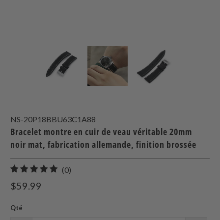
NS-20P18BBU63C1A88
Bracelet montre en cuir de veau véritable 20mm
noir mat, fabrication allemande, finition brossée
0
(0)
total
$59.99
des
avis
Qté