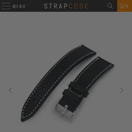
0
MENU