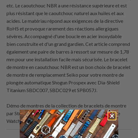
etc. Le caoutchouc NBR a une résistance supérieure et est
plus résistant que le caoutchouc naturel aux huiles et aux
acides. Le matériau répond aux exigences de la directive
RoHS et provoque rarement des réactions allergiques
sévères. Accompagné d'une boucle en acier inoxydable
bien construite et d'un grand gardien. Cet article comprend
également une paire de barres à ressort sur mesure de 1,78
mm pour une installation facile mais sécurisée. Le bracelet
de montre en caoutchouc NBR est un bon choix de bracelet
de montre de remplacement Seiko pour votre montre de
plongée automatique Shogun Prospex avec Dia-Shield
Titanium SBDC007, SBDC029 et SPB057J.
Démo de montres de la collection de bracelets de montre
par Strapcode : Seiko Shogun Prospex Automatic Dive
Watch avec Dia-Shield Titanium SBDC007