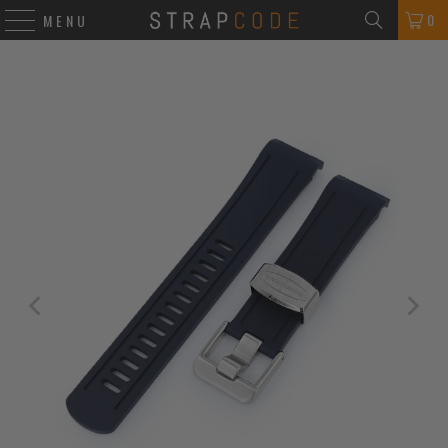
0
MENU