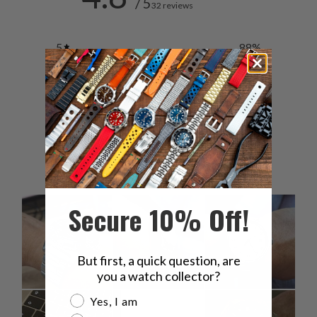
/ 5
32 reviews
5
88
%
4
9
%
3
3
%
2
0
%
1
0
%
Secure 10% Off!
But first, a quick question, are
you a watch collector?
Are you a watch collector?
Yes, I am