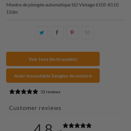
Montre de plongée automatique SEI Vintage 6105-8110
150m
Partagez
Partager
Partagez
Email
ceci
ceci
ceci
ceci
sur
sur
sur
à
Twitter
Facebook
Pinterest
un
Voir tous les bracelets
ami
Acier inoxydable Sangles de montre
32 reviews
Customer reviews
4.8