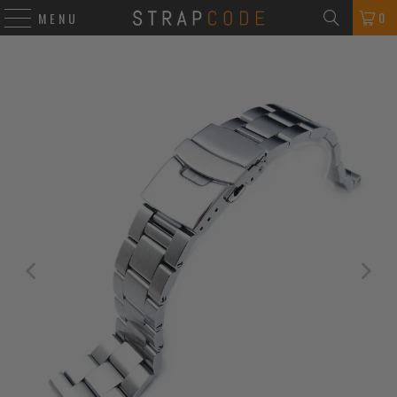
0
MENU