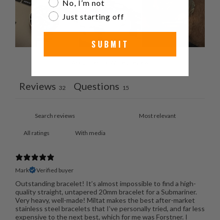
No, I’m not
Just starting off
SUBMIT
Ask a question
Write a review
Reviews
Questions
32
15
With media
Mark
Verified buyer
Outstanding bracelet! It’s almost impossible to find a high-
quality straight, untapered 20mm bracelet for a Submariner.
Very heavy, well-made! Miltat makes the best after-market
stainless steel bracelets that I’ve personally tried, and far less
expensive to the next best, which for me was Forstner. I