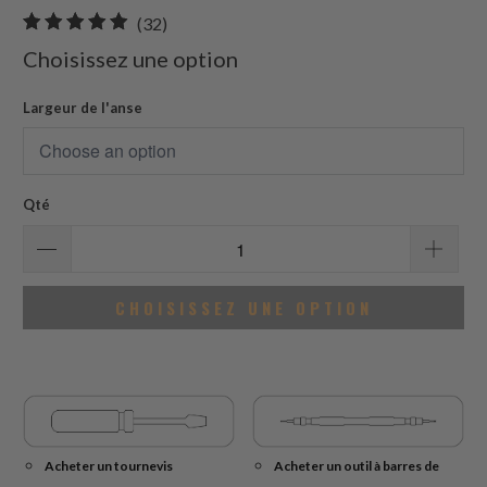
32
(32)
total
Choisissez une option
des
avis
Largeur de l'anse
Qté
CHOISISSEZ UNE OPTION
Acheter un tournevis
Acheter un outil à barres de