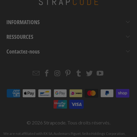
INFORMATIONS
RESSOURCES
Contactez-nous
Email
Strapcode
Strapcode
Strapcode
Strapcode
Strapcode
Strapcode
Strapcode
on
on
on
on
on
on
Facebook
Instagram
Pinterest
Tumblr
Twitter
YouTube
© 2026
Strapcode
. Tous droits réservés.
We are not affiliated with RX SA, Audemars Piguet, Seiko Holdings Corporation,