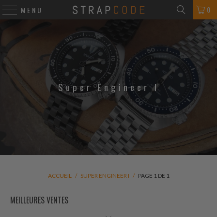
0
MENU
Super Engineer I
ACCUEIL
/
SUPER ENGINEER I
/
PAGE 1 DE 1