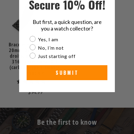
Secure 10% Off!
But first, a quick question, are
you a watch collector?
Are you a watch collector?
Yes, I am
Bracelet Super Engineer I
No, I’m not
20mm, 22mm, extrémité
droite, acier inoxydable
Just starting off
316L, revêtement DLC
(carbone type diamant),
SUBMIT
boucle V
6
(6)
total
$94.99
des
avis
Be the first to know