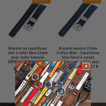
Bracelet en caoutchouc
Bracelet montre 22mm
noir Crafter Blue 22mm
Crafter Blue - Caoutchouc
pour Seiko Samurai
bleu foncé à cornes
SRPB51 SRPB09 SRPB53
courbées compatible avec
Seiko Samurai SRPB51 &
4
(4)
King Samurai
total
$65.00
0
(0)
des
Épuisé
total
$65.00
avis
des
Épuisé
avis