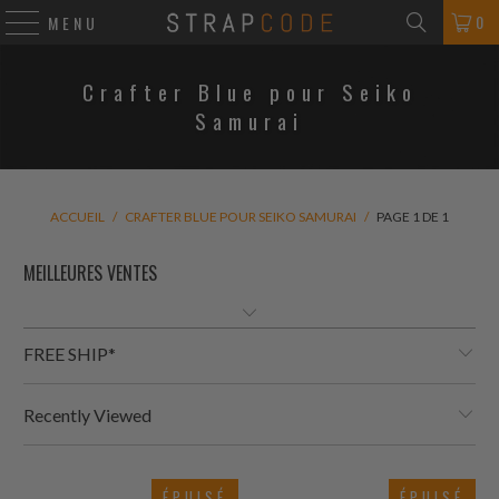
0
MENU
Crafter Blue pour Seiko
Samurai
ACCUEIL
/
CRAFTER BLUE POUR SEIKO SAMURAI
/
PAGE 1 DE 1
FREE SHIP*
Recently Viewed
ÉPUISÉ
ÉPUISÉ