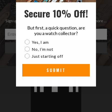
Be the first to know
Secure 10% Off!
Sign up to get the latest on Sales | New Releases & more …
But first, a quick question, are
you a watch collector?
Are you a watch collector?
Yes, I am
No, I’m not
Just starting off
SUBMIT