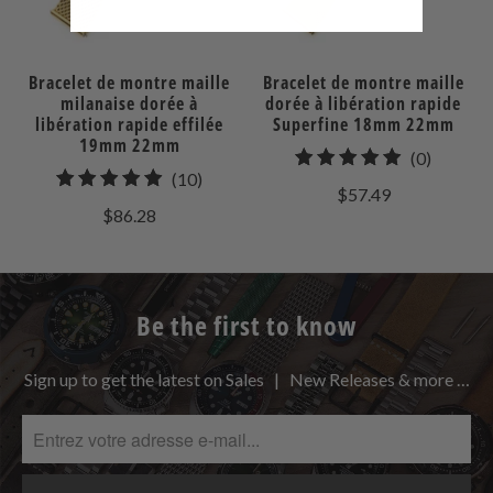
Bracelet de montre maille
Bracelet de montre maille
milanaise dorée à
dorée à libération rapide
libération rapide effilée
Superfine 18mm 22mm
19mm 22mm
0
(0)
10
(10)
total
$57.49
total
des
$86.28
des
avis
avis
Be the first to know
Sign up to get the latest on Sales | New Releases & more …