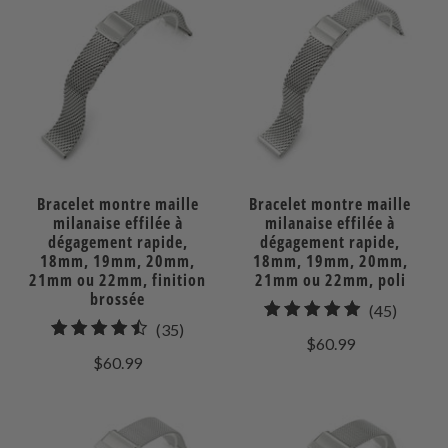
Bracelet montre maille
Bracelet montre maille
milanaise effilée à
milanaise effilée à
dégagement rapide,
dégagement rapide,
18mm, 19mm, 20mm,
18mm, 19mm, 20mm,
21mm ou 22mm, finition
21mm ou 22mm, poli
brossée
45
(45)
35
(35)
total
$60.99
total
des
$60.99
des
avis
avis