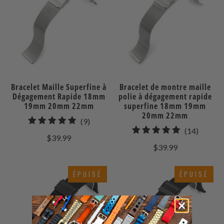
Bracelet Maille Superfine à
Bracelet de montre maille
Dégagement Rapide 18mm
polie à dégagement rapide
19mm 20mm 22mm
superfine 18mm 19mm
20mm 22mm
9
(9)
14
(14)
total
$39.99
total
des
$39.99
des
avis
avis
ÉPUISÉ
ÉPUISÉ