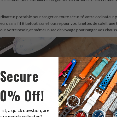
dinateur portable pour ranger en toute sécurité votre ordinateur 
rs sans fil Bluetooth, une housse pour vos lunettes de soleil, une
 pour votre rasoir, et même un sac de voyage pour ranger vos chauss
Secure
10% Off!
irst, a quick question, are
ou a watch collector?