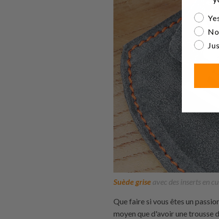
Are yo
Yes
No
Jus
Suède grise
avec des inserts en cu
Que faire si vous êtes un passio
moyen que d'avoir une trousse 