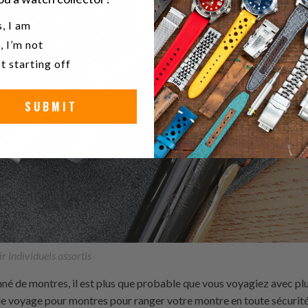
u a watch collector?
, I am
, I’m not
t starting off
SUBMIT
ir individuels assortis
nné de montres, il est plus que probable que vous voyagiez avec pl
de voyage pour montres pour ranger votre montre en toute sécurité