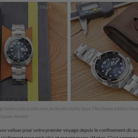
age italien côte à côte avec la montre Seiko Save The Ocean édition 
rt pour montre
 vos valises pour votre premier voyage depuis le confinement dû au
z réellement pour
emballer et organiser vos affaires. C'est comme s