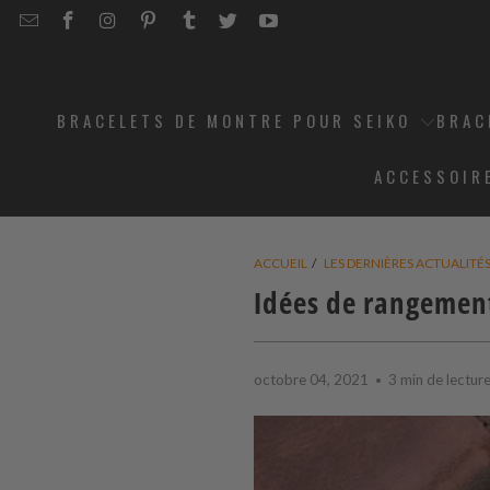
EMAIL
STRAPCODE
STRAPCODE
STRAPCODE
STRAPCODE
STRAPCODE
STRAPCODE
STRAPCODE
ON
ON
ON
ON
ON
ON
FACEBOOK
INSTAGRAM
PINTEREST
TUMBLR
TWITTER
YOUTUBE
BRACELETS DE MONTRE POUR SEIKO
BRAC
ACCESSOIR
ACCUEIL
/
LES DERNIÈRES ACTUALITÉ
Idées de rangemen
octobre 04, 2021
3 min de lectur