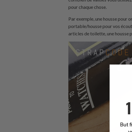
pour chaque chose.
Par exemple, une housse pour or
portable/housse pour vos écouteu
articles de toilette, une housse
But f
y