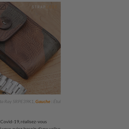
Manta Ray SRPE39K1,
Gauche
:
Étui
 Covid-19, réalisez-vous
i vous aviez besoin d'une valise