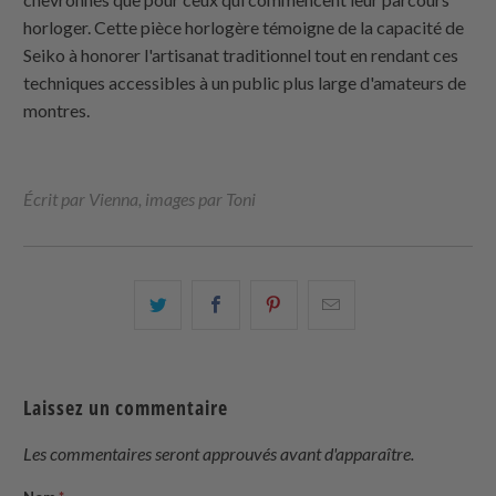
horloger. Cette pièce horlogère témoigne de la capacité de
Seiko à honorer l'artisanat traditionnel tout en rendant ces
techniques accessibles à un public plus large d'amateurs de
montres.
Écrit par Vienna, images par Toni
Partagez
Partager
Partagez
Email
ceci
ceci
ceci
ceci
sur
sur
sur
à
Twitter
Facebook
Pinterest
un
Laissez un commentaire
ami
Les commentaires seront approuvés avant d'apparaître.