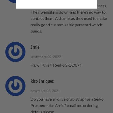
As far as I can tell, Trilotac is out of business.
Their website is down, and there’s no way to
contact them. A shame, as they used to make
really good customizable paracord watch
bands.
Ernie
septembre 02, 2022
Hi, will this fit Seiko SKX007?
Rico Enriquez
novembre 05, 2021
Do you have an olive drab strap for a Seiko
Prospex solar Arnie? email me ordering
details please.