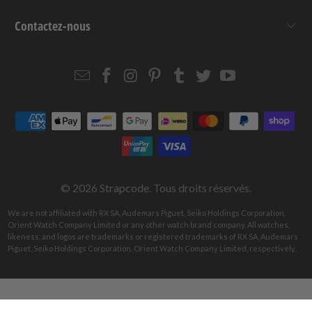
Contactez-nous
Email
Strapcode
Strapcode
Strapcode
Strapcode
Strapcode
Strapcode
Strapcode
on
on
on
on
on
on
Facebook
Instagram
Pinterest
Tumblr
Twitter
YouTube
© 2026
Strapcode
. Tous droits réservés.
We are not affiliated with RX SA, Audemars Piguet, Seiko Holdings Corporation,
Orient Watch Company Limited or any other watch brand company. All watches,
likeness, and logos are trademarks or registered trademarks of RX SA, Audemars
Piguet, Seiko Holdings Corporation, Orient Watch Company Limited, respectively.