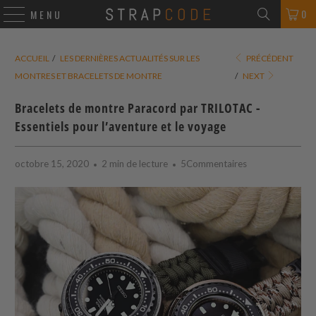
0
MENU
ACCUEIL
/
LES DERNIÈRES ACTUALITÉS SUR LES
PRÉCÉDENT
MONTRES ET BRACELETS DE MONTRE
/
NEXT
Bracelets de montre Paracord par TRILOTAC -
Essentiels pour l’aventure et le voyage
octobre 15, 2020
2 min de lecture
5Commentaires