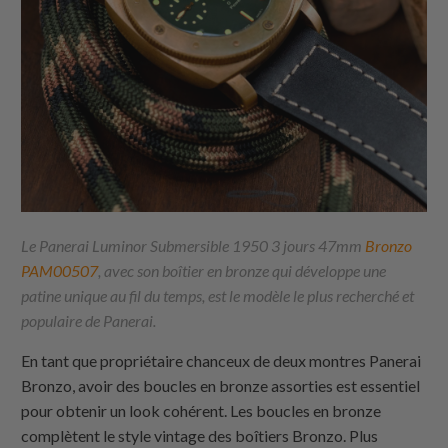
Le Panerai Luminor Submersible 1950 3 jours 47mm
Bronzo
PAM00507
, avec son boîtier en bronze qui développe une
patine unique au fil du temps, est le modèle le plus recherché et
populaire de Panerai.
En tant que propriétaire chanceux de deux montres Panerai
Bronzo, avoir des boucles en bronze assorties est essentiel
pour obtenir un look cohérent. Les boucles en bronze
complètent le style vintage des boîtiers Bronzo. Plus