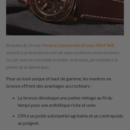
Bracelet de 26 mm
Panerai Submersible Bronzo PAM 968
associé à un bracelet en cuir de veau cachemire marron foncé.
Le cuir marron complète le boîtier en bronze, permettant à la
patine de se démarquer.
Pour un look unique et haut de gamme, les montres en
bronze offrent des avantages accrocheurs :
Le bronze développe une patine vintage au fil du
temps pour une esthétique riche et usée.
Offre un poids substantiel agréable et un contrepoids
au poignet.