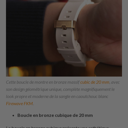
Cette boucle de montre en bronze massif
cubic de 20 mm
, avec
son design géométrique unique, complète magnifiquement le
look propre et moderne de la sangle en caoutchouc blanc
Firewave FKM
.
Boucle en bronze cubique de 20 mm
La boucle en bronze cubique présente une esthétique