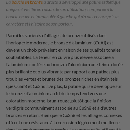
La
boucle en bronze
à droite a développé une patine esthétique
unique et vieillie en raison de son utilisation, comparée à la
boucle neuve et immaculée à gauche qui n'a pas encore pris le
caractère et l'histoire de son porteur.
Parmi les variétés d'alliages de bronze utilisés dans
l'horlogerie moderne, le bronze d'aluminium (CuAl) est
devenu un choix prévalent en raison de ses qualités tonales
souhaitables. La teneur en cuivre plus élevée associée à
l'aluminium confère au bronze d'aluminium une teinte dorée
plus brillante et plus vibrante par rapport aux patines plus
troubles vertes et brunes des bronzes riches en étain tels
que CuSn8 et CuSn6. De plus, la patine qui se développe sur
le bronze d'aluminium au fil du temps tend vers une
coloration moderne, brun-rouge, plutôt que la finition
verdigris communément associée au CuSn8 et à d'autres
bronzes en étain. Bien que le CuSn8 et les alliages connexes
offrent une résistance à la corrosion légèrement meilleure
dans les environnements marins, le rapport coût-efficacité