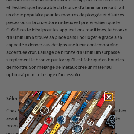
et l'esthétique favorable du bronze d'aluminium en ont fait
un choix populaire pour les montres de plongée et d'autres
pièces où un bronze doré radieux est préféré.Bien que le
CuSn8 reste idéal pour les applications maritimes, le bronze
d'aluminium a trouvé sa place dans l'horlogerie grâce à sa
capacité à donner aux designs une lueur contemporaine
accentuée d'or. L'alliage de bronze d'aluminium surpasse
simplement le bronze pur lorsqu'il est fabriqué en boucles
de montre. Son mélange de métaux crée un matériau
optimisé pour cet usage d'accessoire.
Sélections de Boucles de Montre en Bronze
Chez
Strapcode
, vous trouverez que les boucles mettent en
avant ces avantages du bronze. Fabriquées en alliage de
bronze d'aluminium durable, les boucles ont subi un
processus de revêtement électroplaqué pour offrir une