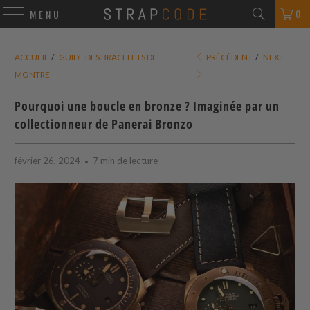
0
MENU
ACCUEIL
/
GUIDE DES BRACELETS DE
PRÉCÉDENT
/
NEXT
MONTRE
Pourquoi une boucle en bronze ? Imaginée par un
collectionneur de Panerai Bronzo
février 26, 2024
7 min de lecture