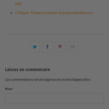
968
Critique : Panerai Luminor Submersible Bronze
Partagez
Partager
Partagez
Email
ceci
ceci
ceci
ceci
sur
sur
sur
à
Twitter
Facebook
Pinterest
un
Laissez un commentaire
ami
Les commentaires seront approuvés avant d'apparaître.
Nom
*