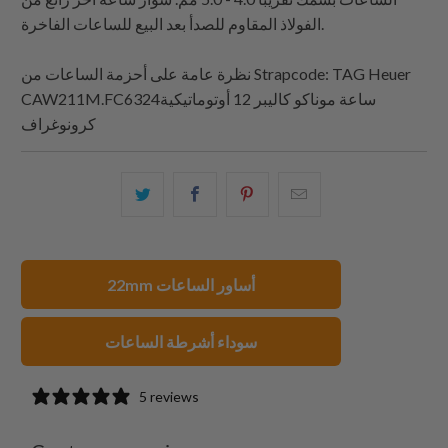
الفولاذ المقاوم للصدأ بعد البيع للساعات الفاخرة.
: TAG Heuer
Strapcode
نظرة عامة على أحزمة الساعات من
CAW211M.FC6324ساعة موناكو كاليبر 12 أوتوماتيكية
كرونوغراف
البريد
شارك
شارك
شارك
الإلكتروني
هذا
هذا
هذا
هذا
على
على
على
إلى
بينتيريست
فيسبوك
تويتر
22mm أساور الساعات
صديق
سوداء أشرطة الساعات
5 reviews