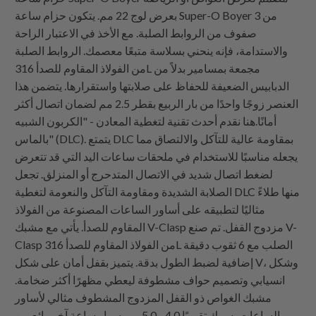
بعرض لوج 22 مم. يتكون حزام ساعة Super-O Boyer من 3
صفوف من الروابط الصلبة. مع الأخذ في الاعتبار الراحة
والاستدامة، فإنه ينحني بسلاسة متبعًا معصمك. الروابط الصلبة
من الفولاذ المقاوم للصدأ 316L مجمعة بمسامير بدلاً من
الدبابيس الضعيفة للحفاظ على صلابتها واستقرارها. يتضمن هذا
العنصر زوجًا واحدًا من بار الربيع بقطر 2.5 مم لضمان اتصال أكثر
أمانًا.هنا نقدم أحدث تقنية لتغطية المعادن - "الكربون الشبيه
بالماس" (DLC). يتمتع DLC بمقاومة عالية للتآكل والالتصاق مما
يجعله مناسبًا للاستخدام في ملحقات ساعات اليد التي قد تتعرض
لضغط اتصال شديد في الاتصال المتدحرج أو المنزلق. تجعل
الصلابة الشديدة ومقاومة التآكل والنعومة لتغطية DLC منها طلاءً
مثاليًا لتطبيقه على أساور الساعات المصنوعة من الفولاذ
المقاوم للصدأ. يأتي مع مشبك V-Clasp مزدوج القفل. تم صنع V-
Clasp من الفولاذ المقاوم للصدأ 316L الصلب مع 6 ثقوب دقيقة
إضافية لضبط الطول بدقة. يتميز بقفل أمان على شكل V، وشكل
انسيابي وتصميم حواف مشطوفة ليعطي مظهرًا أكثر ضخامة.
مشبك الغواص ذو القفل المزدوج المشطوف مثالي لأساور
الساعات بسمك تقريبًا 4.0 - 5.0 مم. سوار ساعة آخر رائع من