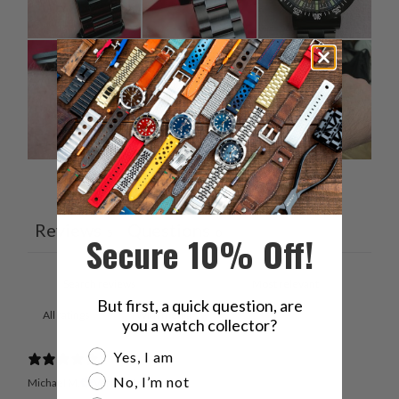
Ask a question
Write a review
Reviews
Questions
5
0
Secure 10% Off!
But first, a quick question, are
With media
you a watch collector?
Are you a watch collector?
Yes, I am
No, I’m not
Michael M.
Verified buyer