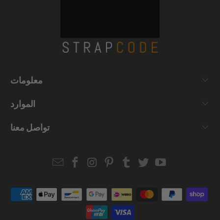
معلومات
الموارد
تواصل معنا
Email
Strapcode
Strapcode
Strapcode
Strapcode
Strapcode
Strapcode
Strapcode
on
on
on
on
on
on
Facebook
Instagram
Pinterest
Tumblr
Twitter
YouTube