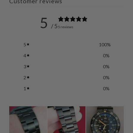
Customer reviews
5
/ 5
5 reviews
5
100
%
4
0
%
3
0
%
2
0
%
1
0
%