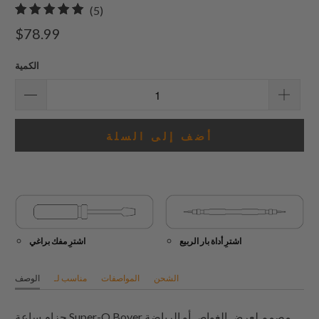
5
(5)
إجمالي
$78.99
المراجعات
الكمية
أضف إلى السلة
اشترِ أداة بار الربيع
اشترِ مفك براغي
الشحن
المواصفات
مناسب لـ
الوصف
حزام ساعة Super-O Boyer مصمم لعرض الغواص أو الرياضة