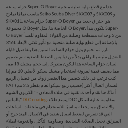
حزام ساعة Super-O Boyer هذا مع قطع نهاية صلبة منحنية
يناسب تمامًا نماذج Seiko Scuba Diver SKX007 و SKX009 و
SKX011. حزام ساعة Super-O Boyer هو اختراق جديد من
مجموعة O Boyer الخاصة بنا. مثل O Boyer، يتكون هذا Super-
O Boyer من 3 وحدات مسطحة وصلبة من الفولاذ المقاوم للصدأ
316L بالإضافة إلى قطع نهاية صلبة منحنية مع تأثير ثلاثي الأبعاد
بارز. تم تجميع بديل حزام الساعة المتين هذا بتفاصيل قابلة
للتعديل مثبتة بالبراغي بدلاً من دبابيس الضغط الضعيفة.تم تصميم
لسان حزام الساعة هذا ليكون متدرجًا إلى حجم مشبك 18 مم،
مما يضيف قيمة لمرونة استخدام مشبك سيكو الأصلي 18 مم إذا
كنت ترغب في ذلك. يتضمن هذا العنصر زوجًا من قضبان الربيع
FAT (قضيب ربيع سيكو العام بقطر 2.5 مم) لضمان اتصال أكثر
أمانًا. هنا نقدم أحدث تقنية في طلاء المعادن - "الكربون الشبيه
. يتمتع طلاء DLC بمقاومة عالية للتآكل
DLC coating
بالماس"
والالتصاق مما يجعله مناسبًا للاستخدام في ملحقات الساعات
التي قد تتعرض لضغط اتصال شديد في الاتصال المتدحرج أو
المنزلق. تجعل الصلابة الشديدة، ومقاومة التآكل، والنعومة لطلاء
DLC منه طلاءً مثاليًا لتطبيقه على أحزمة الساعات المصنوعة