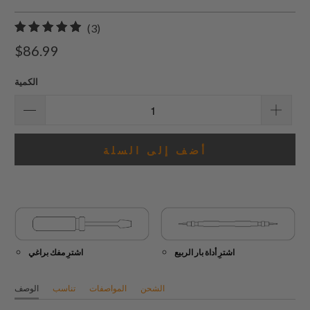
3
(3)
إجمالي
$86.99
المراجعات
الكمية
أضف إلى السلة
اشترِ أداة بار الربيع
اشترِ مفك براغي
الشحن
المواصفات
تناسب
الوصف