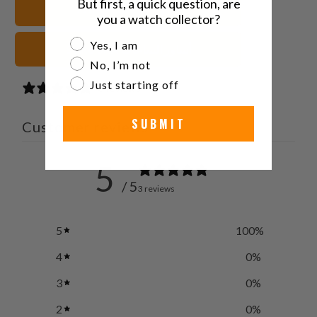
But first, a quick question, are
22mm أساور الساعات
صديق
you a watch collector?
Are you a watch collector?
Yes, I am
Seiko SKX أساور الساعات
No, I’m not
Just starting off
3 reviews
SUBMIT
Customer reviews
5
/ 5
3 reviews
5
100
%
4
0
%
3
0
%
2
0
%