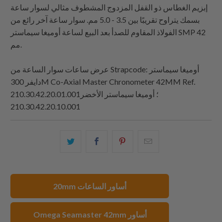
إبزيم الغطاس ذو القفل المزدوج المشطوف مثالي لسوار ساعة
بسمك يتراوح تقريبًا بين 3.5 - 5.0 مم. سوار ساعة آخر رائع من
الفولاذ المقاوم للصدأ بعد البيع لساعة أوميغا سيماستر SMP 42
مم.
: أوميغا سيماستر
Strapcode
عرض ساعات سوار الساعة من
دايفر 300M Co-Axial Master Chronometer 42MM Ref.
210.30.42.20.01.001؛ أوميغا سيماستر الأخضر
210.30.42.20.10.001
البريد
شارك
شارك
شارك
الإلكتروني
هذا
هذا
هذا
هذا
على
على
على
إلى
بينتيريست
فيسبوك
تويتر
20mm أساور الساعات
صديق
Omega Seamaster 42mm أساور