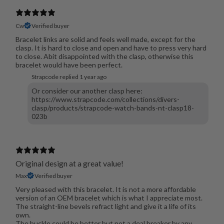
Cw
Verified buyer
Bracelet links are solid and feels well made, except for the
clasp. It is hard to close and open and have to press very hard
to close. Abit disappointed with the clasp, otherwise this
bracelet would have been perfect.
Strapcode replied
1 year ago
Or consider our another clasp here:
https://www.strapcode.com/collections/divers-
clasp/products/strapcode-watch-bands-nt-clasp18-
023b
Original design at a great value!
Max
Verified buyer
Very pleased with this bracelet. It is not a more affordable
version of an OEM bracelet which is what I appreciate most.
The straight-line bevels refract light and give it a life of its
own.
The buckle could be better but not a deal breaker by any