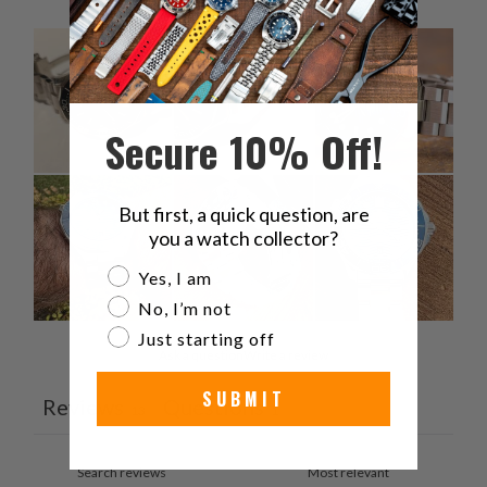
Secure 10% Off!
But first, a quick question, are
you a watch collector?
Are you a watch collector?
Yes, I am
No, I’m not
Just starting off
Ask a question
Write a review
SUBMIT
Reviews
Questions
13
1