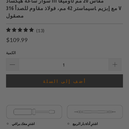
سوار ساعة هيكساد III مقاس 20 مم لأوميغا
سيماستر 42 مم، فولاذ مقاوم للصدأ 316L مع إبزيم V
مصقول
13
(13)
إجمالي
$109.99
المراجعات
الكمية
أضف إلى السلة
اشترِ أداة بار الربيع
اشترِ مفك براغي