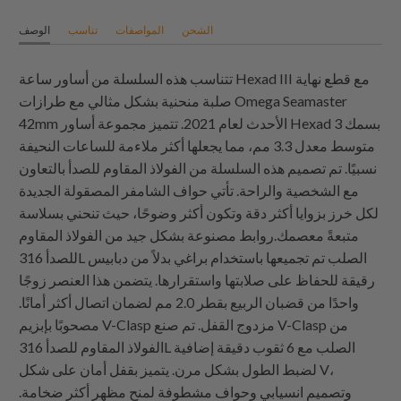
الشحن
المواصفات
تناسب
الوصف
تتناسب هذه السلسلة من أساور ساعة Hexad III مع قطع نهاية
صلبة منحنية بشكل مثالي مع طرازات Omega Seamaster
42mm الأحدث لعام 2021. تتميز مجموعة أساور Hexad 3 بسمك
متوسط ​​معدل 3.3 مم، مما يجعلها أكثر ملاءمة للساعات النحيفة
نسبيًا. تم تصميم هذه السلسلة من الفولاذ المقاوم للصدأ بالتعاون
مع الشخصية والراحة. تأتي حواف الشامفر المصقولة الجديدة
لكل خرز بزوايا أكثر دقة وتكون أكثر وضوحًا، حيث تنحني بسلاسة
متبعةً معصمك.روابط مصنوعة بشكل جيد من الفولاذ المقاوم
للصدأ 316L الصلب تم تجميعها باستخدام براغي بدلاً من دبابيس
رقيقة للحفاظ على صلابتها واستقرارها. يتضمن هذا العنصر زوجًا
واحدًا من قضبان الربيع بقطر 2.0 مم لضمان اتصال أكثر أمانًا.
مصحوبًا بإبزيم V-Clasp مزدوج القفل. تم صنع V-Clasp من
الفولاذ المقاوم للصدأ 316L الصلب مع 6 ثقوب دقيقة إضافية
لضبط الطول بشكل مرن. يتميز بقفل أمان على شكل V،
وتصميم انسيابي وحواف مشطوفة لمنح مظهر أكثر ضخامة.