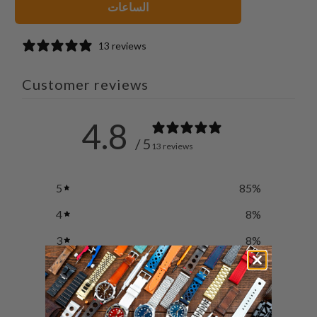
الساعات
13 reviews
Customer reviews
4.8
/ 5
13 reviews
5
85
%
4
8
%
3
8
%
2
0
%
1
0
%