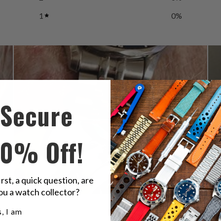
1
0
%
Secure
10% Off!
irst, a quick question, are
ou a watch collector?
u a watch collector?
, I am