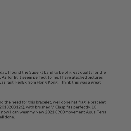
y. I found the Super-J band to be of great quality for the
. As for fit it seem perfect to me. I have atached pictures
 was fast, FedEx from Hong Kong. I think this was a great
the need for this bracelet, well done.hat fragile bracelet
01820B126), with brushed V-Clasp fits perfectly. 10
happy, now I can wear my New 2021 8900 movement Aqua Terra
ell done.