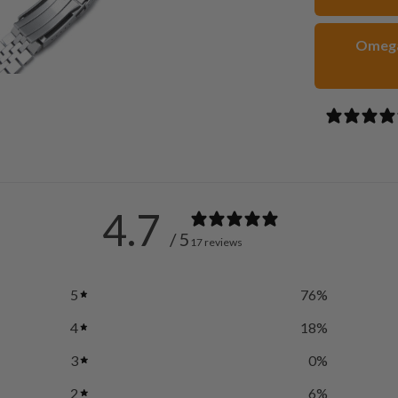
 أساور
4.7
/ 5
17 reviews
5
76
%
4
18
%
3
0
%
2
6
%