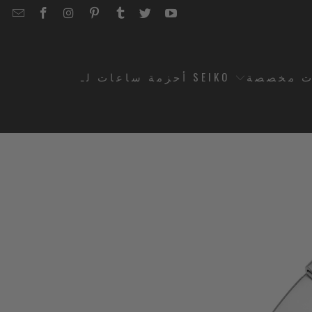
EMAIL
STRAPCODE
STRAPCODE
STRAPCODE
STRAPCODE
STRAPCODE
STRAPCODE
STRAPCODE
ON
ON
ON
ON
ON
ON
FACEBOOK
INSTAGRAM
PINTEREST
TUMBLR
TWITTER
YOUTUBE
ت مخصصة
أحزمة ساعات لـ SEIKO