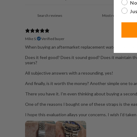
No
Jus
Mike S.
Verified buyer
When buying an aftermarket replacement watchstrap/band/
Does it feel good? Does it sound good? Does it maintain the ov
years?
All subjective answers with a resounding, yes!
And finally, is it worth the money? Another simple one to a
There you have it. I'm even thinking about buying a second,
One of the reasons I bought one of these straps is the ease 
I hope this evaluation allays your concerns. I wish I'd taken