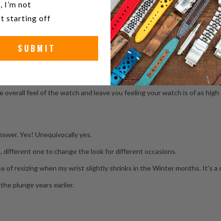
, I’m not
t starting off
With media
SUBMIT
bracelet you always ask yourself things other reviews don't touch upo
erall feel of the watch and leave you feeling your watch is of as high quali
nswer. Yes! Unequivocally yes.
 different one to change the look for different occasions.
of resizing when my wrist slightly shrinks in the Winter months. It's a do
 the plunge years earlier.