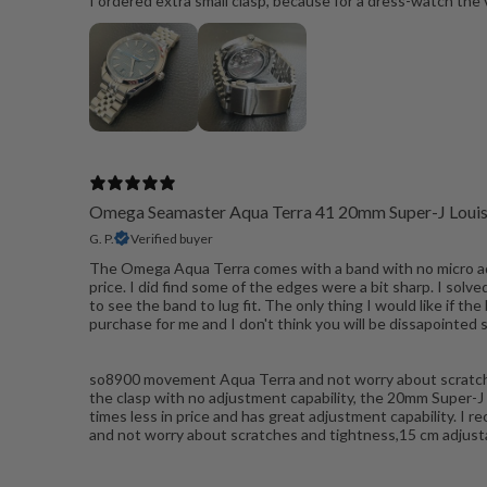
I ordered extra small clasp, because for a dress-watch the v
Omega Seamaster Aqua Terra 41 20mm Super-J Louis 
G. P.
Verified buyer
The Omega Aqua Terra comes with a band with no micro adjus
price. I did find some of the edges were a bit sharp. I solv
to see the band to lug fit. The only thing I would like if 
purchase for me and I don't think you will be dissapointed 
so8900 movement Aqua Terra and not worry about scratches a
the clasp with no adjustment capability, the 20mm Super-
times less in price and has great adjustment capability. 
and not worry about scratches and tightness,15 cm adjustabi