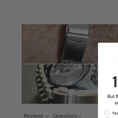
But f
y
Are yo
Yes
Reviews
Questions
17
3