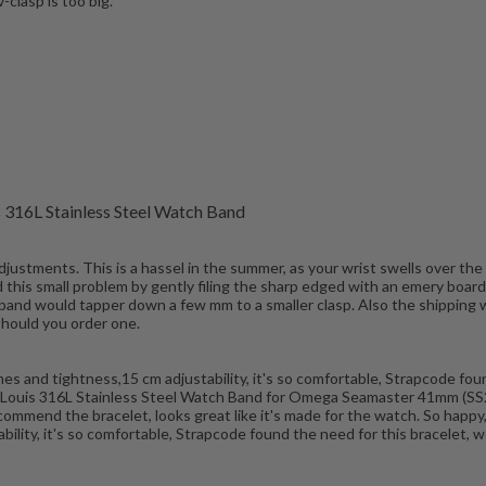
-clasp is too big.
316L Stainless Steel Watch Band
tments. This is a hassel in the summer, as your wrist swells over the da
ed this small problem by gently filing the sharp edged with an emery board
the band would tapper down a few mm to a smaller clasp. Also the shipping
should you order one.
nd tightness,15 cm adjustability, it's so comfortable, Strapcode found 
J Louis 316L Stainless Steel Watch Band for Omega Seamaster 41mm (SS2
I recommend the bracelet, looks great like it's made for the watch. So 
lity, it's so comfortable, Strapcode found the need for this bracelet, w