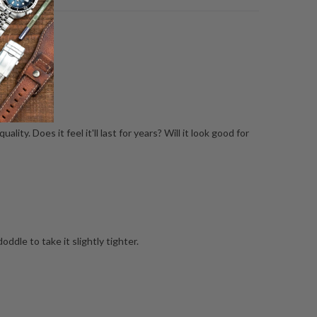
n.
ty. Does it feel it'll last for years? Will it look good for
ddle to take it slightly tighter.