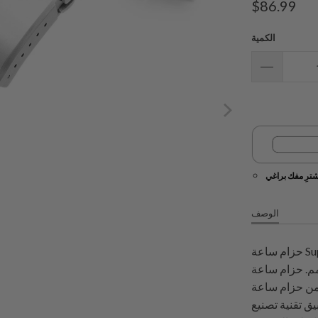
$86.99
الكمية
شترِ مفك براغي
الوصف
حزام ساعة Super-J Louis هذا مع قطع نهاية صلبة منحنية يناسب تمامًا
وميغا سيماستر 41 مم. حزام ساعة Super-J Louis الجديد هو أكثر
J  الكلاسيكي. تم تشكيل
يق تقنية تصنيع