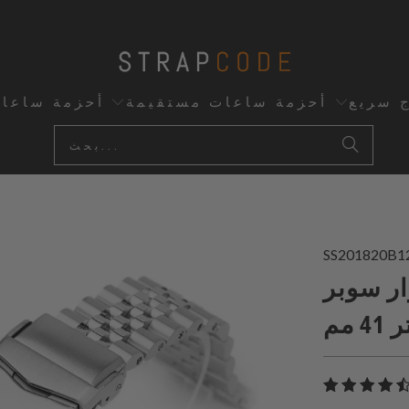
ج سريع
أحزمة ساعات مستقيمة
أحزمة ساعا
SS201820B1
 لويس من الفولاذ المقاوم