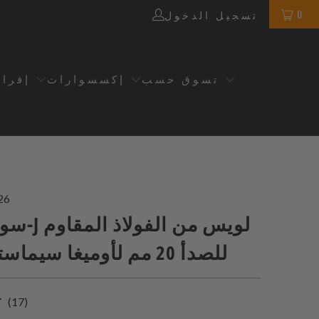
0
تسجيل الدخول
تسوق حسب
إكسسوارات
إفرا
26
سوار سوبر-J
للصدأ 20 مم لأوميغا سيماستر 41 مم
17
(17)
إجمالي