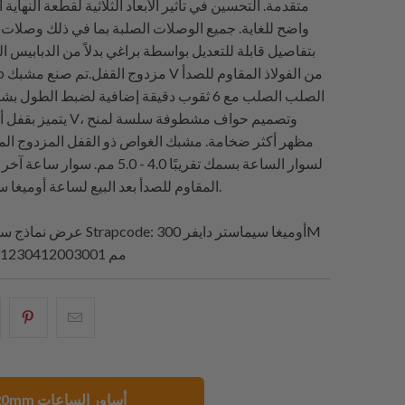
متقدمة. التحسين في تأثير الأبعاد الثلاثية لقطعة النهاية 
واضح للغاية. جميع الوصلات الصلبة بما في ذلك وصلات 
بتفاصيل قابلة للتعديل بواسطة براغي بدلاً من الدبابيس ال
يتميز بقفل أمان على شكل V
مظهر أكثر ضخامة. مشبك الغواص ذو القفل المزدوج ا
لسوار الساعة بسمك تقريبًا 4.0 - 5.0 مم. س
المقاوم للصدأ بعد البيع لساعة أوميغا سيماستر 41 مم.
: أوميغا سيماستر دايفر 300M
Strapcode
عرض نماذج سوار الساعة من
Co-Axial 41 مم 21230412003001
البريد
شارك
شار
الإلكتروني
هذا
هذ
هذا
على
عل
إلى
بينتيريست
فيسبو
20mm أساور الساعات