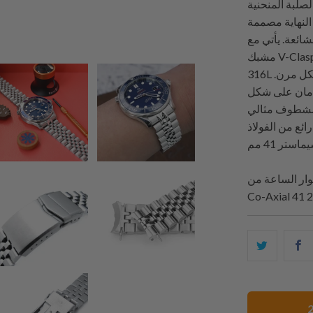
الصلبة المنحنية
النهاية مصممة
شائعة. يأتي مع
مشبك V-Clasp مزدوج القفل.تم صنع مشبك V من الفولاذ المقاوم للصدأ
316L الصلب الصلب مع 6 ثقوب دقيقة إضافية لضبط الطول بشكل مرن.
، وتصميم حواف مشطوفة سلسة لمنح
لمشطوف مثالي
وار ساعة آخر رائع من الفولاذ
ك
شارك
ا
هذا
ى
على
ك
تويتر