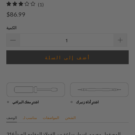
1
(1)
إجمالي
$86.99
المراجعات
الكمية
أضف إلى السلة
اشترِ أداة زنبرك
اشترِ مفك البراغي
الشحن
المواصفات
مناسب لـ
الوصف
سوار ساعة من الفولاذ المقاوم للصدأ 316L المصقول مصمم