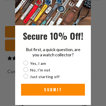
البريد
شارك
شارك
شارك
الإلكتروني
هذا
هذا
هذا
هذا
على
على
على
إلى
بينتيريست
فيسبوك
تويتر
Secure 10% Off!
22mm أساور الساعات
صديق
Seiko SKX أساور الساعات
But first, a quick question, are
you a watch collector?
1 review
Are you a watch collector?
Yes, I am
No, I’m not
Customer reviews
Just starting off
3
SUBMIT
/ 5
1 review
5
0
%