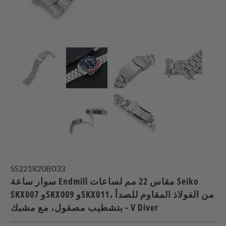
SS221820B033
سوار ساعة Endmill مقاس 22 مم لساعات Seiko
SKX007 وSKX009 وSKX011، من الفولاذ المقاوم للصدأ
- بتشطيب مصقول، مع مشبك V Diver