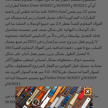
لطرازات Seiko Diver SKX007 و SKX009 و SKX011 أو أي
علبة ساعة غطس أو رياضية Seiko بحجم 22 مم بنفس انحناء
الطرازات المذكورة أعلاه. تشمل قضبان زنبركية سميكة من
الفولاذ المقاوم للصدأ بقطر 2.5 مم. جميع الوصلات الصلبة بما في
ذلك الوصلات النهائية على شكل نصف قمر مصممة بتفاصيل
قابلة للتعديل بواسطة براغي بدلاً من الدبابيس الشائعة. مصحوبة
بإبزيم قفل مزدوج جديد تم إصداره في 2015.تم صنع مشبك V
من الفولاذ المقاوم للصدأ 316L الصلب مع 6 ثقوب دقيقة إضافية
لتعديل الطول بشكل مرن. يتميز بقفل أمان على شكل V،
وتصميم حواف مشطوفة بشكل انسيابي ليعطي مظهرًا أكثر
ضخامة. مشبك قفل الغواص ذو القفل المزدوج المشطوف مثالي
لسوار الساعة بسمك تقريبًا 4.0 - 5.0 مم. هذه السوار الفريد بعد
البيع مصمم خصيصًا لساعة Seiko Diver SKX007 وSKX009
وSKX011.
: ساعة سيكو
Strapcode
كتيب نظرة على أحزمة الساعات من
SKX009 للغوص 200م أوتوماتيكية