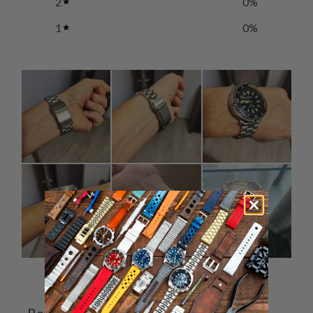
2
0
%
1
0
%
Ask a question
Write a review
Reviews
Questions