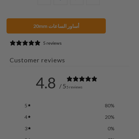
الإلكتروني
هذا
هذا
هذا
هذا
على
على
على
إلى
بينتيريست
فيسبوك
تويتر
20mm أساور الساعات
صديق
5 reviews
Customer reviews
4.8
/ 5
5 reviews
5
80
%
4
20
%
3
0
%