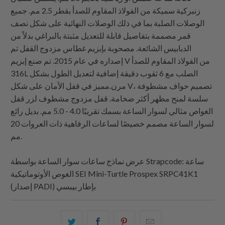
زنبركية سميكة من الفولاذ المقاوم للصدأ بقطر 2.5 مم. جميع
الوصلات الصلبة بما في ذلك الوصلات النهائية على شكل نصف
قمر مصممة بتفاصيل قابلة للتعديل مثبتة بالبراغي بدلاً من
الدبابيس الشائعة. مصحوبة بإبزيم غطاس مزدوج القفل تم
إصداره في عام 2015. تم صنع إبزيم V من الفولاذ المقاوم للصدأ
316L الصلب مع 6 ثقوب دقيقة إضافية لتعديل الطول بشكل
مرن.مميز في قفل الأمان على شكل V، تصميم حواف مشطوفة
سلسة لمنح مظهر أكثر ضخامة. قفل مزدوج مشطوف لزر قفل
الغواص مثالي لسوار الساعة بسمك تقريبًا 4.0 - 5.0 مم. بديل رائع
لسوار الساعة مصمم خصيصًا لساعات الرفاهية ذات العروات 20
مم.
: ساعة
Strapcode
عرض نماذج ساعات سوار الساعة بواسطة
الغوص الأوتوماتيكية SEI Mini-Turtle Prospex SRPC41K1
(إصدار PADI) بإطار بيبسي
البريد
شارك
شارك
شارك