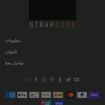
معلومات
الموارد
تواصل معنا
Email
Strapcode
Strapcode
Strapcode
Strapcode
Strapcode
Strapcode
Strapcode
on
on
on
on
on
on
Facebook
Instagram
Pinterest
Tumblr
Twitter
YouTube