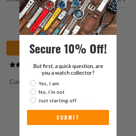
البريد
شارك
شارك
شارك
الإلكتروني
هذا
هذا
هذا
هذا
على
على
على
Secure 10% Off!
إلى
بينتيريست
فيسبوك
تويتر
20mm أساور الساعات
صديق
0 reviews
But first, a quick question, are
you a watch collector?
Customer reviews
Are you a watch collector?
Yes, I am
No, I’m not
0
Just starting off
/ 5
0 reviews
SUBMIT
5
0
%