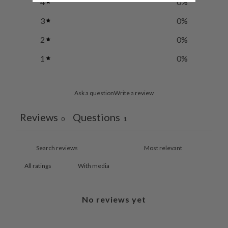
4
0
%
3
0
%
2
0
%
1
0
%
Ask a question
Write a review
Reviews
Questions
0
1
With media
No reviews yet