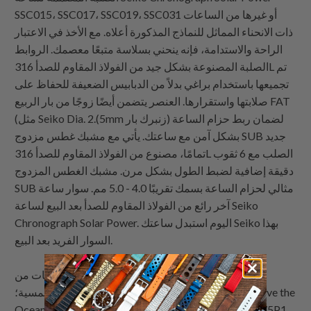
SSC015، SSC017، SSC019، SSC031 أو غيرها من الساعات
ذات الانحناء المماثل للنماذج المذكورة أعلاه. مع الأخذ في الاعتبار
الراحة والاستدامة، فإنه ينحني بسلاسة متبعًا معصمك. الروابط
الصلبة المصنوعة بشكل جيد من الفولاذ المقاوم للصدأ 316L تم
تجميعها باستخدام براغي بدلاً من الدبابيس الضعيفة للحفاظ على
صلابتها واستقرارها. العنصر يتضمن أيضًا زوجًا من بار الربيع FAT
(مثل Seiko Dia. 2.(5mm زنبرك بار) لضمان ربط حزام الساعة
بشكل آمن مع ساعتك. يأتي مع مشبك غطس مزدوج SUB جديد
تمامًا، مصنوع من الفولاذ المقاوم للصدأ 316L الصلب مع 6 ثقوب
دقيقة إضافية لضبط الطول بشكل مرن. مشبك الغطس المزدوج
SUB مثالي لحزام الساعة بسمك تقريبًا 4.0 - 5.0 مم. سوار ساعة
آخر رائع من الفولاذ المقاوم للصدأ بعد البيع لساعة Seiko
Chronograph Solar Power. اليوم استبدل ساعتك Seiko بهذا
السوار الفريد بعد البيع.
عرض أساور الساعات من Strapcode : Seiko SSC015P1
كرونوغراف بالطاقة الشمسية؛ Seiko Watch Prospex Save the
Ocean إصدار خاص كرونوغراف بالطاقة الشمسية SSC675P1