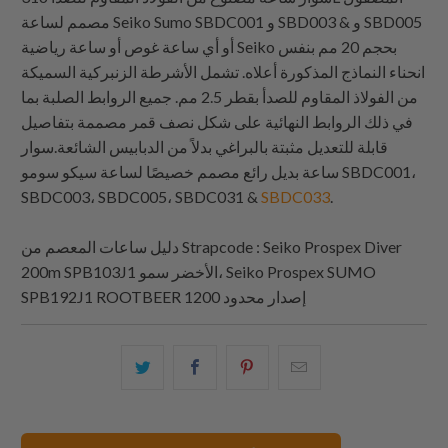
مصمم لساعة Seiko Sumo SBDC001 و SBD003 & و SBD005
أو أي ساعة غوص أو ساعة رياضية Seiko بحجم 20 مم بنفس
انحناء النماذج المذكورة أعلاه. تشمل الأشرطة الزنبركية السميكة
من الفولاذ المقاوم للصدأ بقطر 2.5 مم. جميع الروابط الصلبة بما
في ذلك الروابط النهائية على شكل نصف قمر مصممة بتفاصيل
قابلة للتعديل مثبتة بالبراغي بدلاً من الدبابيس الشائعة.سوار
ساعة بديل رائع مصمم خصيصًا لساعة سيكو سومو SBDC001،
SBDC003، SBDC005، SBDC031 &
SBDC033
.
: Seiko Prospex Diver
Strapcode
دليل ساعات المعصم من
200m SPB103J1 الأخضر سمو، Seiko Prospex SUMO
SPB192J1 ROOTBEER إصدار محدود 1200
البريد
شارك
شارك
شارك
الإلكتروني
هذا
هذا
هذا
هذا
على
على
على
إلى
بينتيريست
فيسبوك
تويتر