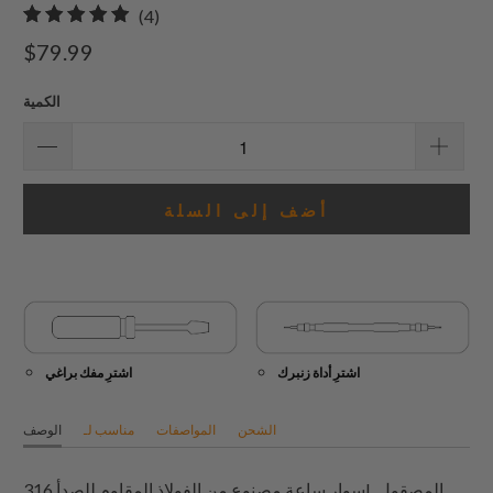
4
(4)
إجمالي
$79.99
المراجعات
الكمية
أضف إلى السلة
اشترِ أداة زنبرك
اشترِ مفك براغي
الشحن
المواصفات
مناسب لـ
الوصف
سوار ساعة مصنوع من الفولاذ المقاوم للصدأ 316L المصقول