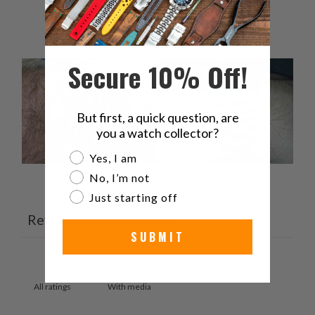
1
0
%
Secure 10% Off!
But first, a quick question, are
you a watch collector?
Are you a watch collector?
Yes, I am
No, I’m not
Ask a question
Write a review
Just starting off
Reviews
Questions
4
2
SUBMIT
With media