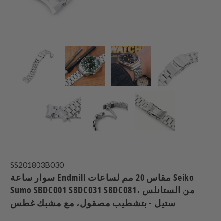
SS201803B030
سوار ساعة Endmill مقاس 20 مم لساعات Seiko
Sumo SBDC001 SBDC031 SBDC081، من الستانلس
ستيل - بتشطيب مصقول، مع مشبك غطس