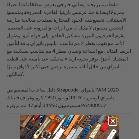
فقط، يتميز بجلد إيطالي خارجي يعرض سطحًا ناعمًا لطيفًا
ممزوجًا ببطانة جلد فرنسي بارينيا الفاخرة المعروفة بملمسها
الاستثنائي، تخضع هذه الجلود المختارة لعمليات معالجة صارمة
لتحقيق مستوى لا مثيل له من الراحة والمرونة على المعصم.
يقوم الحرفيون المهرة بتشكيل الجلدين إلى حزام أنيق وطويل
الأمد مع ثقوب بقطر 2 مم تناسب دبابيس بانيراي بدقة لتأمين
الربط المثالي مع الساعة ولسان بقطر 4 مم يتناسب بسلاسة مع
المشبك. أخيرًا، يوفر تجربة ارتداء محسّنة عند تأمينه على قطعة
بانيراي من خلال أناقة متميزة ترضي حتى أكثر الأذواق تميزًا
كمالكين.
: بانيراي PAM 1020
Strapcode
دليل ساعات المعصم من
لومنور 1950 كرونوغراف فليباك PCYC، بانيراي لومنور
سبمرسيبل 1950 3 أيام 47 مم برونزو PAM00507
البريد
شارك
شارك
شارك
الإلكتروني
هذا
هذا
هذا