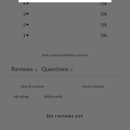
4
0
%
3
0
%
2
0
%
1
0
%
Ask a question
Write a review
Reviews
Questions
0
0
With media
No reviews yet