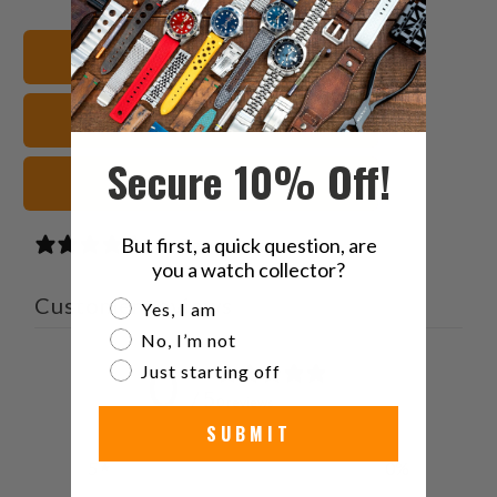
هذا
على
على
على
إلى
بينتيريست
فيسبوك
تويتر
عرض جميع الأساور
صديق
Panerai أساور الساعات
Secure 10% Off!
سوداء أشرطة الساعات
But first, a quick question, are
0 reviews
you a watch collector?
Customer reviews
Are you a watch collector?
Yes, I am
No, I’m not
0
Just starting off
/ 5
0 reviews
SUBMIT
5
0
%