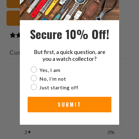
Panerai أساور الساعات
زرقاء أشرطة الساعات
Secure 10% Off!
0 reviews
Customer reviews
But first, a quick question, are
you a watch collector?
0
Are you a watch collector?
Yes, I am
/ 5
No, I’m not
0 reviews
Just starting off
5
0
%
SUBMIT
4
0
%
3
0
%
2
0
%