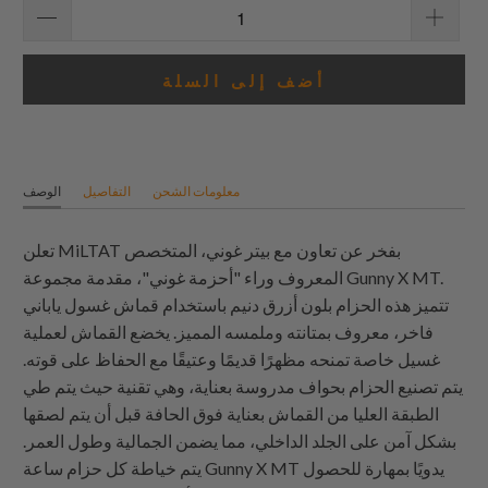
أضف إلى السلة
معلومات الشحن
التفاصيل
الوصف
تعلن MiLTAT بفخر عن تعاون مع بيتر غوني، المتخصص
المعروف وراء "أحزمة غوني"، مقدمة مجموعة Gunny X MT.
تتميز هذه الحزام بلون أزرق دنيم باستخدام قماش غسول ياباني
فاخر، معروف بمتانته وملمسه المميز. يخضع القماش لعملية
غسيل خاصة تمنحه مظهرًا قديمًا وعتيقًا مع الحفاظ على قوته.
يتم تصنيع الحزام بحواف مدروسة بعناية، وهي تقنية حيث يتم طي
الطبقة العليا من القماش بعناية فوق الحافة قبل أن يتم لصقها
بشكل آمن على الجلد الداخلي، مما يضمن الجمالية وطول العمر.
يتم خياطة كل حزام ساعة Gunny X MT يدويًا بمهارة للحصول