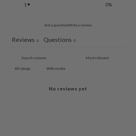
1
0
%
Ask a question
Write a review
Reviews
Questions
0
0
With media
No reviews yet