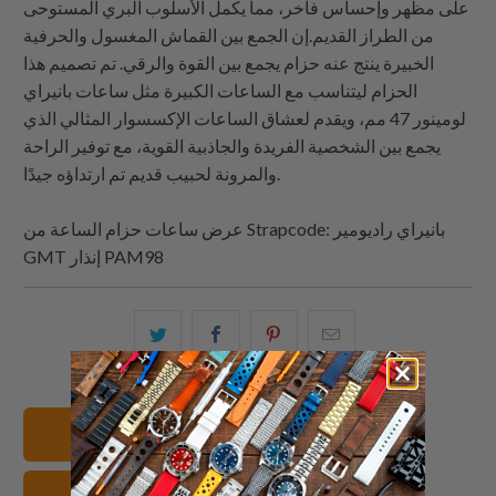
على مظهر وإحساس فاخر، مما يكمل الأسلوب البري المستوحى
من الطراز القديم.إن الجمع بين القماش المغسول والحرفية
الخبيرة ينتج عنه حزام يجمع بين القوة والرقي. تم تصميم هذا
الحزام ليتناسب مع الساعات الكبيرة مثل ساعات بانيراي
لومينور 47 مم، ويقدم لعشاق الساعات الإكسسوار المثالي الذي
يجمع بين الشخصية الفريدة والجاذبية القوية، مع توفير الراحة
والمرونة لحبيب قديم تم ارتداؤه جيدًا.
: بانيراي راديومير
Strapcode
عرض ساعات حزام الساعة من
GMT إنذار PAM98
البريد
شارك
شارك
شارك
الإلكتروني
هذا
هذا
هذا
هذا
على
على
على
إلى
بينتيريست
فيسبوك
تويتر
عرض جميع الأساور
صديق