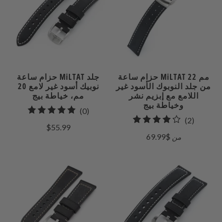
حزام ساعة MiLTAT 22 مم
حزام ساعة MiLTAT جلد
من جلد النوبوك الأسود غير
نوبيك أسود غير لامع 20
اللامع مع إبزيم نشر
مم، خياطة بيج
وخياطة بيج
0
(0)
2
(2)
إجمالي
$55.99
إجمالي
المراجعات
$69.99
من
مراجعات