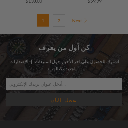
$138.00
$59.99
مراجعات
المراجعات
1
2
Next
كن أول من يعرف
اشترك للحصول على آخر الأخبار حول المبيعات | الإصدارات
الجديدة & المزيد …