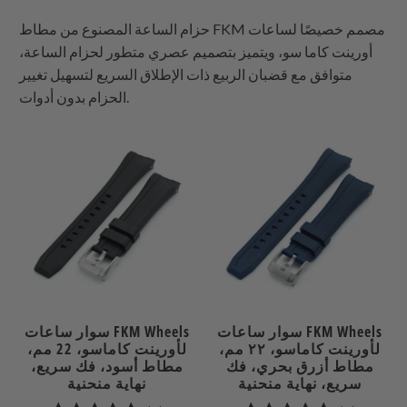
حزام الساعة المصنوع من مطاط FKM مصمم خصيصًا لساعات
أورينت كاما سو، ويتميز بتصميم عصري متطور لحزام الساعة،
متوافق مع قضبان الربيع ذات الإطلاق السريع لتسهيل تغيير
.
الحزام بدون أدوات
سوار ساعات FKM Wheels
سوار ساعات FKM Wheels
لأورينت كاماسو، ٢٢ مم،
لأورينت كاماسو، 22 مم،
مطاط أزرق بحري، فك
مطاط أسود، فك سريع،
سريع، نهاية منحنية
نهاية منحنية