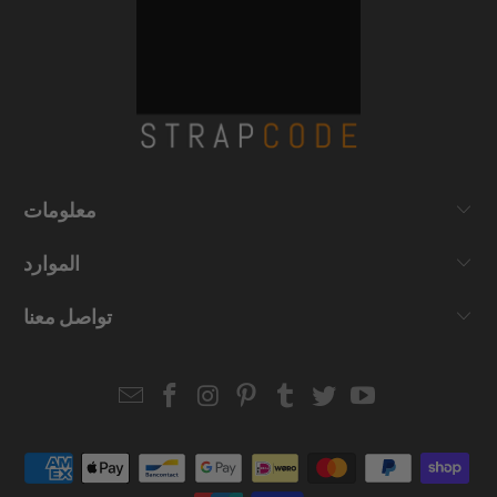
معلومات
الموارد
تواصل معنا
Email
Strapcode
Strapcode
Strapcode
Strapcode
Strapcode
Strapcode
Strapcode
on
on
on
on
on
on
Facebook
Instagram
Pinterest
Tumblr
Twitter
YouTube