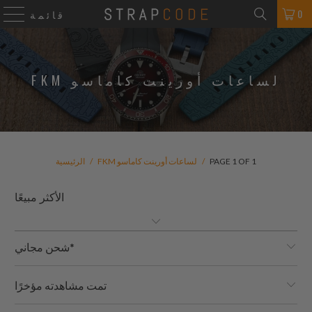
0
قائمة
FKM لساعات أورينت كاماسو
PAGE 1 OF 1
/
FKM لساعات أورينت كاماسو
/
الرئيسية
شحن مجاني*
تمت مشاهدته مؤخرًا