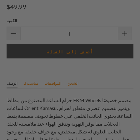
$49.99
الكمية
أضف إلى السلة
الشحن
المواصفات
مناسب لـ
الوصف
حزام الساعة المصنوع من مطاط FKM Wheels مصمم خصيصًا
لساعات Orient Kamasu، ويتميز بتصميم عصري متطور لحزام
الساعة. يحتوي الجانب الخلفي على خطوط تجويف مصممة بنمط
العجلات مما يوفر التهوية وتدفق الهواء عند ملامسته للجلد.
الجانب العلوي له شكل منخفض، مع حواف خفيفة مع وجود
خطين مستقيمين واضحين ليعطي مظهرًا جادًا وراقيًا للمنتج. مع