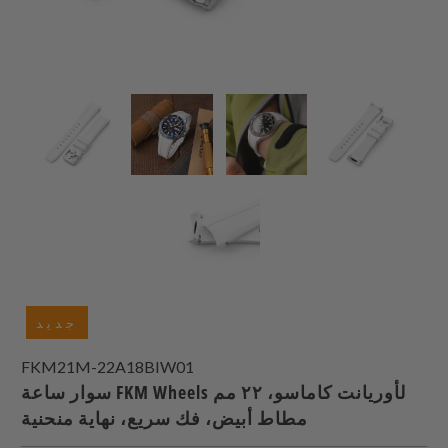
جديد
FKM21M-22A18BIW01
سوار ساعة FKM Wheels لأوريانت كاماسو، ٢٢ مم
مطاط أبيض، فك سريع، نهاية منحنية