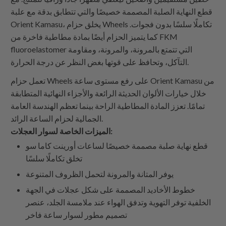
قطع النهاية الصلبة المصممة خصيصًا والتي تتطابق بدقة مع علبة
Orient Kamasu، يخلق حزام Wheels تكاملًا سلسًا بدون فجوات.
كما يتميز الحزام أيضًا بمادة مطاطية فاخرة من FKM
fluoroelastomer التي تتمتع بالمرونة، والمرونة، ومقاومة
التآكل، وتحافظ على قوتها بغض النظر عن درجة الحرارة.
تعمل حزام Wheels على رفع مستوى ساعة Orient Kamasu من
خلال خيارات الألوان الحديثة الرائعة والأجزاء النهائية المتطابقة
تمامًا. تعزز المادة المطاطية الراحة بينما تعظم الهندسة العامة
الجمالية لحزام الساعة الرائد.
الميزات الخاصة لسوار العجلات:
قطع نهاية صلبة مصممة خصيصًا لساعات أورينت كاما سو
تخلق تكاملًا سلسًا
يوفر المتانة والمرونة لتحمل الظروف المتنوعة
خطوط الأخاديد المصممة على شكل عجلات في الجهة
الخلفية توفر التهوية وتدفق الهواء عند ملامسة الجلد، عنصر
تصميم مطور لسوار ساعة فاخر