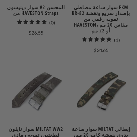
سوار ساعة مطاطي FKM
سوار دينيسون A2 المحسن
BR-82 بإصدار سريع ونقشة
من HAVESTON Straps
تمويه رقمي من
0
(0)
HAVESTON، مقاس 20 مم
إجمالي
أو 22 مم
$26.55
المراجعات
1
(1)
إجمالي
$34.65
مراجعات
سوار ساعة MiLTAT إيطالي
سوار نايلون MiLTAT WW2
يدوي بنقشة كامو 20 مم،
قطعتين، تمويه رمادي