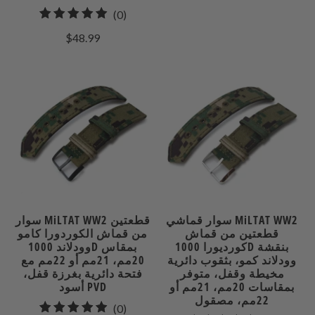
0
(0)
إجمالي
$48.99
المراجعات
سوار قماشي MiLTAT WW2
سوار MiLTAT WW2 قطعتين
قطعتين من قماش
من قماش الكوردورا كامو
كورديورا 1000D بنقشة
وودلاند 1000D بمقاس
وودلاند كمو، بثقوب دائرية
20مم، 21مم أو 22مم مع
مخيطة وقفل، متوفر
فتحة دائرية بغرزة قفل،
بمقاسات 20مم، 21مم أو
أسود PVD
22مم، مصقول
0
(0)