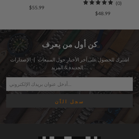
0
(0)
إجمالي
$55.99
إجمالي
المراجعات
$48.99
مراجعات
كن أول من يعرف
اشترك للحصول على آخر الأخبار حول المبيعات | الإصدارات
الجديدة & المزيد …