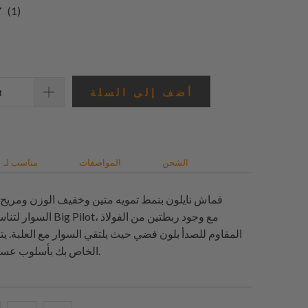
1
(1)
إجمالي
المراجعات
أضف إلى السلة
الشحن
المواصفات
مناسب لـ
قماش نايلون بنمط تمويه متين وخفيف الوزن ومريح.
السوار لتناسب مشبك نشر ilot
المقاوم للصدأ بلون فضي حيث يلتقي السوار مع العلبة. يت
Big Pilot الخاص بك بأسلوب عسكري.