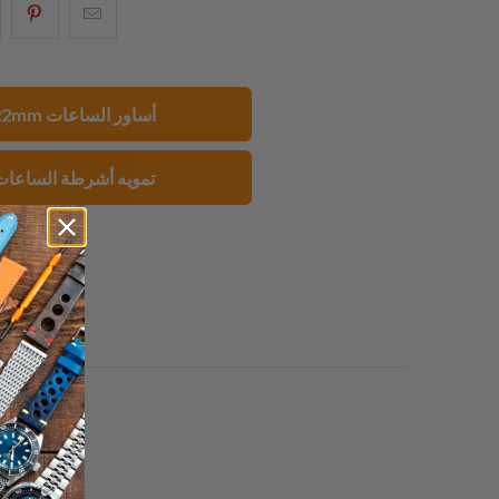
البريد
شارك
شار
الإلكتروني
هذا
هذ
هذا
على
عل
إلى
بينتيريست
فيسبو
22mm أساور الساعات
صديق
تمويه أشرطة الساعات
1 review