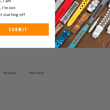
, I am
5
100
%
, I’m not
4
0
%
t starting off
3
0
%
SUBMIT
2
0
%
1
0
%
With media