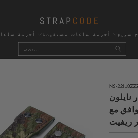
ج سريع
أحزمة ساعات مستقيمة
أحزمة ساعا
NS-22I18ZZ
MiLTAT كامو أخضر 22 مم
IWC Big Pilo، مع
 ريفيت