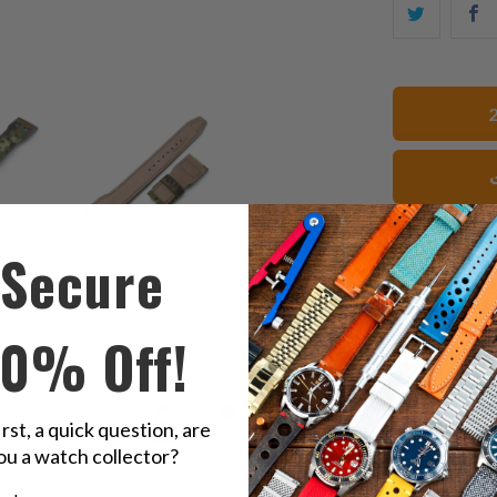
ك
شارك
ا
هذا
ى
على
ك
تويتر
Secure
10% Off!
5
irst, a quick question, are
/ 5
1 review
ou a watch collector?
u a watch collector?