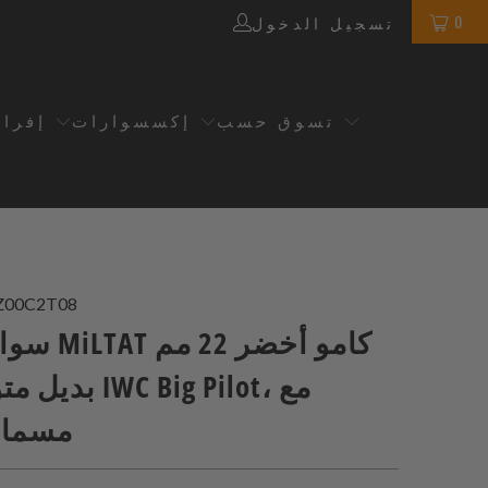
0
تسجيل الدخول
تسوق حسب
إكسسوارات
إفرا
Z00C2T08
سوار نايلون 
بديل متوافق مع t
مسمار