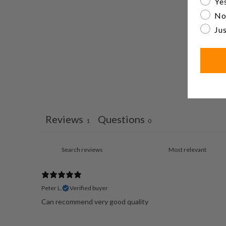
Yes
No
Jus
Reviews
Questions
1
0
Peter L.
Verified buyer
Can recommend very good quality