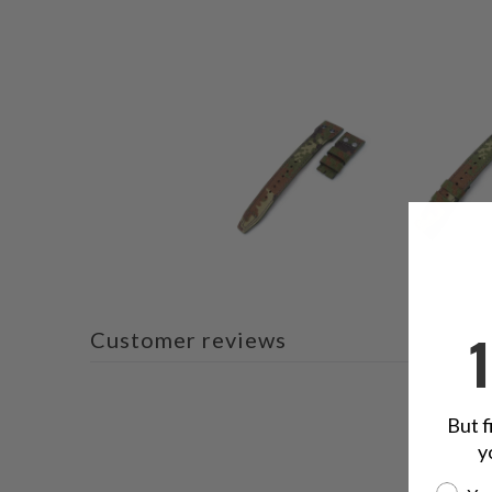
Customer reviews
But f
y
Are yo