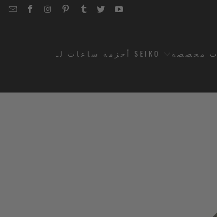
EMAIL
STRAPCODE
STRAPCODE
STRAPCODE
STRAPCODE
STRAPCODE
STRAPCODE
STRAPCODE
ON
ON
ON
ON
ON
ON
FACEBOOK
INSTAGRAM
PINTEREST
TUMBLR
TWITTER
YOUTUBE
ت مخصصة
أحزمة ساعات لـ SEIKO