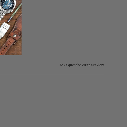
Ask a question
Write a review