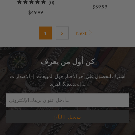
0
(0)
إجمالي
$59.99
إجمالي
مراجعات
$49.99
المراجعات
1
2
Next
كن أول من يعرف
اشترك للحصول على آخر الأخبار حول المبيعات | الإصدارات
الجديدة & المزيد …