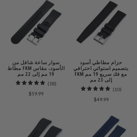
حزام مطاطي أسود
سوار ساعة شافل من
بتصميم استوائي احترافي
مطاط FKM الأسود، مقاس
FKM مع فك سريع 19 مم
19 مم إلى 22 مم
إلى 23 مم
18
(18)
10
(10)
إجمالي
$59.99
إجمالي
المراجعات
$49.99
راجعات