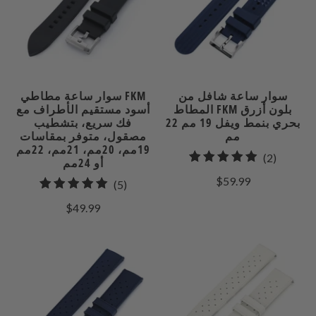
سوار ساعة شافل من
سوار ساعة مطاطي FKM
المطاط FKM بلون أزرق
أسود مستقيم الأطراف مع
بحري بنمط ويفل 19 مم 22
فك سريع، بتشطيب
مم
مصقول، متوفر بمقاسات
19مم، 20مم، 21مم، 22مم
2
(2)
أو 24مم
إجمالي
$59.99
5
(5)
مراجعات
إجمالي
$49.99
المراجعات